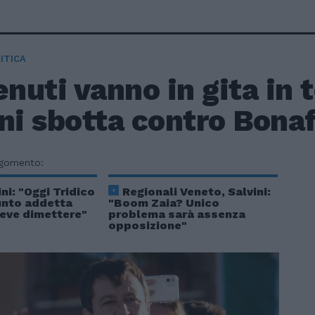
ITICA
enuti vanno in gita in 
ini sbotta contro Bona
rgomento:
ini: "Oggi Tridico
Regionali Veneto, Salvini:
unto addetta
"Boom Zaia? Unico
deve dimettere"
problema sarà assenza
opposizione"