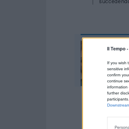
succedend
Il Tempo 
If you wish 
sensitive in
confirm you
continue se
information 
further disc
participants
Downstream 
"Anziché inv
pagare gli s
Persona