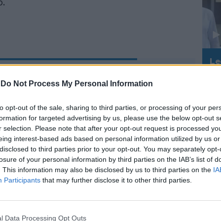
o.
Le
da
Migranti, Meloni a
Rudy Giuliani a Come States?
Le
-
Do Not Process My Personal Information
Catania per difendere
Trump, Meloni e la strategia
Salvini: "Ci sarò"
americana
to opt-out of the sale, sharing to third parties, or processing of your per
formation for targeted advertising by us, please use the below opt-out s
r selection. Please note that after your opt-out request is processed y
eing interest-based ads based on personal information utilized by us or
disclosed to third parties prior to your opt-out. You may separately opt-
losure of your personal information by third parties on the IAB’s list of
. This information may also be disclosed by us to third parties on the
IA
Participants
that may further disclose it to other third parties.
estire in divise, dotazioni e mezzi e
traordinari agli agenti, ecco come butta i
l Data Processing Opt Outs