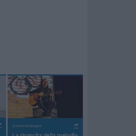
Controtempo
La rinascita della melodia