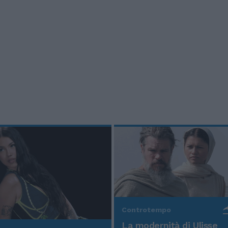
Controtempo
La modernità di Ulisse