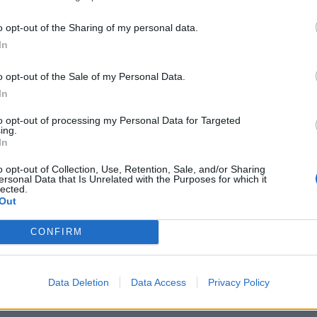
erno: il sindacato Uilpa denuncia che la
itenziaria ha dovuto essere impiegata per
o opt-out of the Sharing of my personal data.
al carcere di Marassi di Genova a Roma (con
In
e 4 del mattino) di 4 detenuti per reati
, omicidio, lesioni, produzione e traffico di
o opt-out of the Sale of my Personal Data.
o? Partecipare alla trasmissione televisiva
In
t Talent”! Il tutto a spese dei contribuenti e
rischi di spostamenti di questo tipo in
to opt-out of processing my Personal Data for Targeted
ing.
. Non ho parole. Ma dove siamo arrivati?!?
In
rogazioni parlamentari della Lega al
nafede per chiarire questa vicenda
o opt-out of Collection, Use, Retention, Sale, and/or Sharing
ersonal Data that Is Unrelated with the Purposes for which it
 vergognosa, un insulto ai poliziotti e a
lected.
Out
ani".
CONFIRM
Data Deletion
Data Access
Privacy Policy