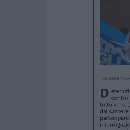
29 settembr
D
etenuti 
contro
tutto vero.
dal carcere
partecipare 
interrogazi