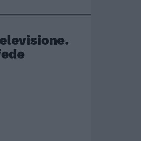
televisione.
fede