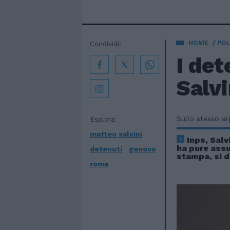
HOME
POL
Condividi:
I det
Salv
Sullo stesso a
Esplora:
matteo salvini
Inps, Salv
ha pure ass
detenuti
genova
stampa, si 
roma