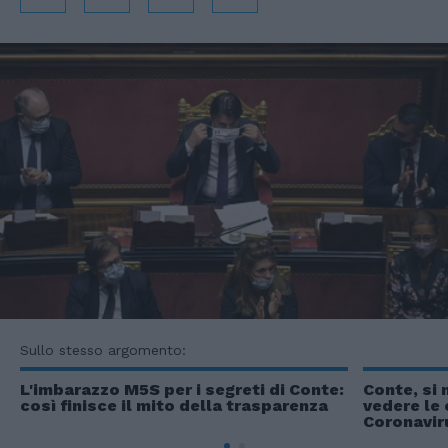
Sullo stesso argomento:
L'imbarazzo M5S per i segreti di Conte:
Conte, si 
così finisce il mito della trasparenza
vedere le 
Coronavir