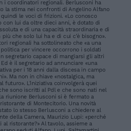
 i coordinatori regionali. Berlusconi ha
to la stima nei confronti di Angelino Alfano
uindi le voci di frizioni. «Lo conosco
 con lui da oltre dieci anni, è dotato di
ssoluta e di una capacità straordinaria e di
 più che solo lui ha e di cui c'è bisogno».
ori regionali ha sottolineato che «a una
politica per vincere occorrono i soldati
 segretario capace di mangiarsi gli altri
». Ed è il segretario ad annunciare «una
ativa per i 18 anni dalla discesa in campo
ni». Ma non in chiave «nostalgica, ma
 futuro». L'iniziativa coinvolgerà quei
che sono iscritti al Pdl e che sono nati nel
la riunione Berlusconi si è fermato a
ristorante di Montecitorio. Una novità
stato lo stesso Berlusconi a chiedere al
nte della Camera, Maurizio Lupi: «perché
i al ristorante?» Al tavolo, assieme a
erano seduti Alfano, Lupi, Saltamartini,