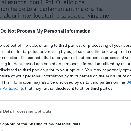
alleandosi con il Pdl. Quello che
non ha detto ai parlamentari, ma che ha
d alcuni interlocutori, è la sua convinzione
ro di possibili elezioni anticipate ci sia
plicità di Casini, il quale - è la sua
-
Do Not Process My Personal Information
vrebbe avuto in cambio rassicurazioni sulla
e al Quirinale. Per questo Berlusconi
to opt-out of the sale, sharing to third parties, or processing of your per
nsistere sull'unità dei moderati. L'alleanza
formation for targeted advertising by us, please use the below opt-out s
ma anche la riorganizzazione del partito
r selection. Please note that after your opt-out request is processed y
tempo e per questo le elezioni anticipate
eing interest-based ads based on personal information utilized by us or
chio. Ma non è tutto. È ancora da
disclosed to third parties prior to your opt-out. You may separately opt-
a questione del sistema elettorale.
losure of your personal information by third parties on the IAB’s list of
ribadisce che il Pdl sta lavorando con la
. This information may also be disclosed by us to third parties on the
IA
Participants
that may further disclose it to other third parties.
un meccanismo che «si avvicini a quello
e i partiti si presentano da soli e il partito
più voti ha la responsabilità di formare il
e può essere quello formato con la
l Data Processing Opt Outs
n la sinistra come ha fatto Merkel che ha
erno con i liberali e un altro con i
o opt-out of the Sharing of my personal data.
ratici. Se questo non fosse possibile «si