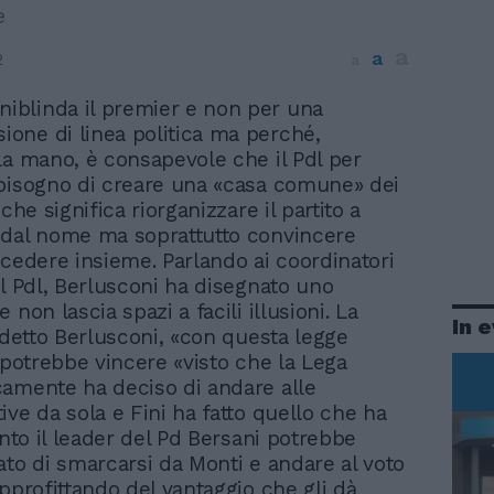
e
a
a
2
a
niblinda il premier e non per una
sione di linea politica ma perché,
la mano, è consapevole che il Pdl per
bisogno di creare una «casa comune» dei
 che significa riorganizzare il partito a
 dal nome ma soprattutto convincere
ocedere insieme. Parlando ai coordinatori
el Pdl, Berlusconi ha disegnato uno
 non lascia spazi a facili illusioni. La
In 
a detto Berlusconi, «con questa legge
, potrebbe vincere «visto che la Lega
amente ha deciso di andare alle
ive da sola e Fini ha fatto quello che ha
anto il leader del Pd Bersani potrebbe
ato di smarcarsi da Monti e andare al voto
approfittando del vantaggio che gli dà