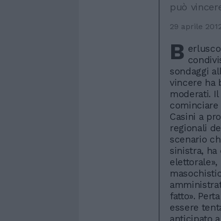
può vincer
29 aprile 201
B
erlusco
condivi
sondaggi al
vincere ha 
moderati. Il
cominciare
Casini a pr
regionali d
scenario che
sinistra, h
elettorale»
masochistic
amministrat
fatto». Pert
essere tent
anticipato 