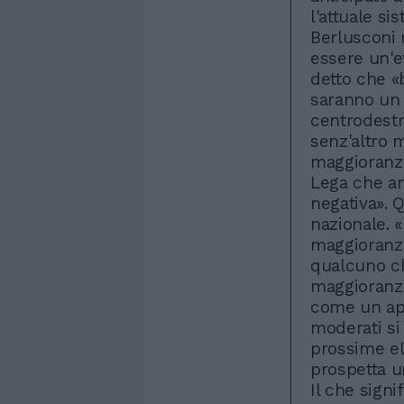
l'attuale si
Berlusconi 
essere un'ev
detto che «
saranno un 
centrodestr
senz'altro m
maggioranza
Lega che an
negativa». 
nazionale. «
maggioranza
qualcuno ch
maggioranza
come un app
moderati si
prossime el
prospetta u
Il che sign