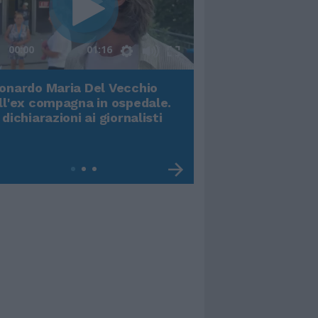
00:00
01:16
onardo Maria Del Vecchio
Terremoto, viene g
ll'ex compagna in ospedale.
video impressiona
 dichiarazioni ai giornalisti