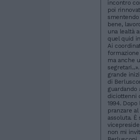
incontro con
poi rinnova
smentendo q
bene, lavoro
una lealtà a
quel quid in
Ai coordinat
formazione 
ma anche un
segretari...
grande inizi
di Berlusco
guardando al
diciottenni 
1994. Dopo 
pranzare al 
assoluta. È 
vicepreside
non mi invit
Berlusconi, 