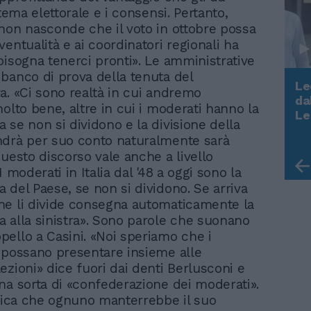
stema elettorale e i consensi. Pertanto,
non nasconde che il voto in ottobre possa
entualità e ai coordinatori regionali ha
bisogna tenerci pronti». Le amministrative
banco di prova della tenuta del
Le
a. «Ci sono realtà in cui andremo
da
olto bene, altre in cui i moderati hanno la
Rudy Giuliani a Come States?
Le
 se non si dividono e la divisione della
Trump, Meloni e la strategia
drà per suo conto naturalmente sarà
americana
Questo discorso vale anche a livello
I moderati in Italia dal '48 a oggi sono la
 del Paese, se non si dividono. Se arriva
e li divide consegna automaticamente la
 alla sinistra». Sono parole che suonano
ello a Casini. «Noi speriamo che i
 possano presentare insieme alle
ezioni» dice fuori dai denti Berlusconi e
na sorta di «confederazione dei moderati».
ifica che ognuno manterrebbe il suo