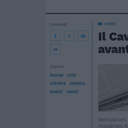
HOME
Condividi:
Il Ca
avant
Esplora:
boccia
voto
ottobre
sinistra
avanti
casini
Berlusconi
moderati A