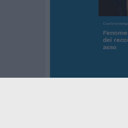
Controtem
Fenomen
dei reco
asso