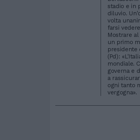
stadio e in 
diluvio. Un'
volta unani
farsi vedere
Mostrare al
un primo mi
presidente 
(Pd): «L'Ita
mondiale. C
governa e d
a rassicura
ogni tanto 
vergogna».