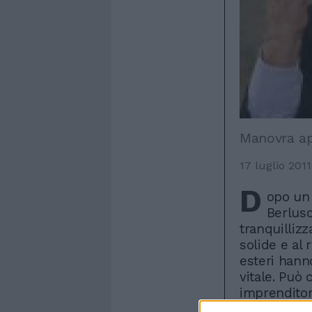
Manovra ap
17 luglio 2011
D
opo un 
Berlusc
tranquilliz
solide e al 
esteri hann
vitale. Può 
imprenditori
senso di res