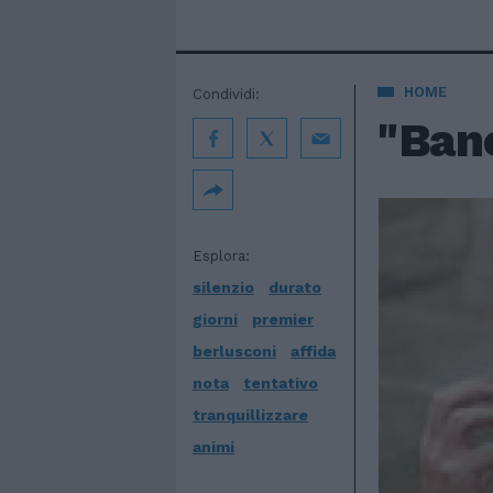
HOME
Condividi:
"Banc
Esplora:
silenzio
durato
giorni
premier
berlusconi
affida
nota
tentativo
tranquillizzare
animi