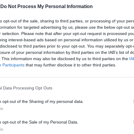
Poi aggiunge: «La crisi di fiducia che si è
-
Do Not Process My Personal Information
 questi giorni sui mercati finanziari
he l'Italia, ma la minaccia riguarda tutti,
to opt-out of the sale, sharing to third parties, or processing of your per
Le
 moneta comune, il segno più concreto
formation for targeted advertising by us, please use the below opt-out s
da
ell'Europa. Le autorità europee e i governi
r selection. Please note that after your opt-out request is processed y
Rudy Giuliani a Come States?
Le
ono impegnati a fondo per sventare il
eing interest-based ads based on personal information utilized by us or
Trump, Meloni e la strategia
 un regresso che ci riporterebbe indietro
disclosed to third parties prior to your opt-out. You may separately opt-
americana
losure of your personal information by third parties on the IAB’s list of
i. Siamo in prima fila in questa battaglia».
. This information may also be disclosed by us to third parties on the
IA
 «per noi, per l'Italia, è un momento
Participants
that may further disclose it to other third parties.
acile» ma rivendica anche «la nostra
 mantenere i conti sotto controllo dopo lo
a crisi finanziaria nel 2009», che è stata
 quella di altri Paesi». Secondo il premier
l Data Processing Opt Outs
enti in discussione in Parlamento
la riduzione del debito. Già quest'anno
o opt-out of the Sharing of my personal data.
 saldo primario in significativo attivo. La
In
nge ad accelerare il processo di correzione
idissimi, a rafforzarne i contenuti, a
o opt-out of the Sale of my Personal Data.
mpiutamente i provvedimenti ulteriori volti
In