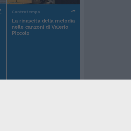
Controtempo
La rinascita della melodia
nelle canzoni di Valerio
Piccolo