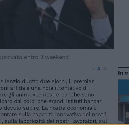
provata entro il weekend
a
a
a
In 
silenzio durato due giorni, il premier
oni affida a una nota il tentativo di
zare gli animi. «Le nostre banche sono
riparo dai colpi che grandi istituti bancari
o dovuto subire. La nostra economia è
contare sulla capacità innovativa dei nostri
, sulla laboriosità dei nostri lavoratori, sul
ponsabilità delle parti sociali» scrive