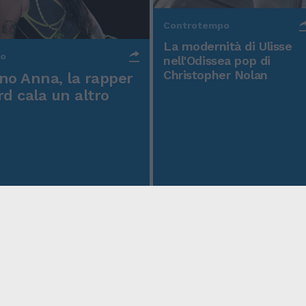
Controtempo
La modernità di Ulisse
po
nell'Odissea pop di
Christopher Nolan
o Anna, la rapper
rd cala un altro