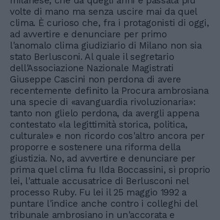
milanese, che da quegli anni è passata più
volte di mano ma senza uscire mai da quel
clima. È curioso che, fra i protagonisti di oggi,
ad avvertire e denunciare per primo
l'anomalo clima giudiziario di Milano non sia
stato Berlusconi. Al quale il segretario
dell'Associazione Nazionale Magistrati
Giuseppe Cascini non perdona di avere
recentemente definito la Procura ambrosiana
una specie di «avanguardia rivoluzionaria»:
tanto non glielo perdona, da avergli appena
contestato «la legittimità storica, politica,
culturale» e non ricordo cos'altro ancora per
proporre e sostenere una riforma della
giustizia. No, ad avvertire e denunciare per
prima quel clima fu Ilda Boccassini, sì proprio
lei, l'attuale accusatrice di Berlusconi nel
processo Ruby. Fu lei il 25 maggio 1992 a
puntare l'indice anche contro i colleghi del
tribunale ambrosiano in un'accorata e