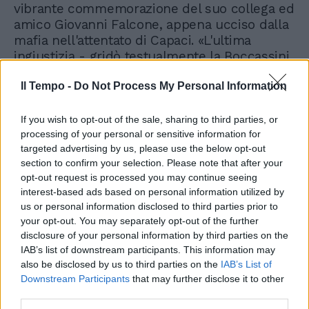
vibrante commemorazione del suo collega ed
amico Giovanni Falcone, appena ucciso dalla
mafia nell'attentato di Capaci. «L'ultima
ingiustizia - gridò testualmente la Boccassini
- Giovanni la subì dai giudici di Milano. La
rogatoria per lo scandalo delle tangenti
Il Tempo -
Do Not Process My Personal Information
gliel'hanno mandata senza gli allegati. Mi
telefonò e mi disse: che amarezza, non si
If you wish to opt-out of the sale, sharing to third parties, or
fidano del direttore degli affari penali» al
processing of your personal or sensitive information for
targeted advertising by us, please use the below opt-out
Ministero della Giustizia. A Milano, quindi,
section to confirm your selection. Please note that after your
parola della Boccassini, il povero Giovanni
opt-out request is processed you may continue seeing
Falcone, ormai a due passi dal suo
interest-based ads based on personal information utilized by
appuntamento eroico con la morte, non era
us or personal information disclosed to third parties prior to
considerato dai suoi colleghi tanto affidabile
your opt-out. You may separately opt-out of the further
da ricevere incartamenti completi sulle
disclosure of your personal information by third parties on the
inchieste riguardanti il finanziamento illegale
IAB’s list of downstream participants. This information may
della politica e la corruzione che spesso
also be disclosed by us to third parties on the
IAB’s List of
l'accompagnava. Erano inchieste particolari
Downstream Participants
that may further disclose it to other
pure quelle. Delle quali per sua fortuna il
third parties.