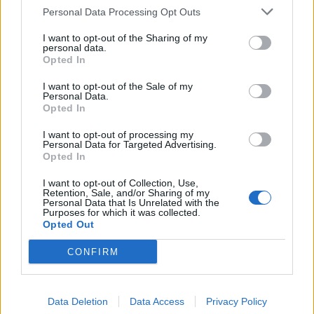
povero Falcone non fece in tempo a vedere
Personal Data Processing Opt Outs
tutti gli sviluppi e sbocchi. Ne avrebbe troppo
sofferto per la concezione alta ch'egli aveva
I want to opt-out of the Sharing of my
della Giustizia e della sua professione, anzi
personal data.
Opted In
missione, di magistrato.
I want to opt-out of the Sale of my
Personal Data.
Opted In
I want to opt-out of processing my
Personal Data for Targeted Advertising.
Opted In
I want to opt-out of Collection, Use,
Retention, Sale, and/or Sharing of my
Personal Data that Is Unrelated with the
Purposes for which it was collected.
Opted Out
CONFIRM
Data Deletion
Data Access
Privacy Policy