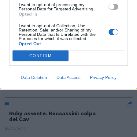
I want to opt-out of processing my
Personal Data for Targeted Advertising.
Opted In
«La statua di Priapo era una
I want to opt-out of Collection, Use,
bischerata» Il pianista di Arcore
Retention, Sale, and/or Sharing of my
racconta le feste con Ruby
Personal Data that Is Unrelated with the
Purposes for which it was collected.
13/01/2013
Opted Out
CONFIRM
Ruby: «Sono in Messico, torno a
gennaio»
Data Deletion
Data Access
Privacy Policy
16/12/2012
Ruby assente. Boccassini: colpa
del Cav
16/12/2012