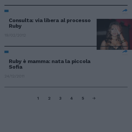
Consulta: via libera al processo
Ruby
19/02/2012
Ruby è mamma: nata la piccola
Sofia
24/12/2011
1
2
3
4
5