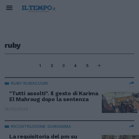
ruby
1
2
3
4
5
RUBY RUBACUORI
"Tutti assolti". Il gesto di Karima
El Mahroug dopo la sentenza
15/02/2023
RICOSTRUZIONE DURISSIMA
La requisitoria del pm su