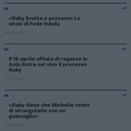
«Ruby brutta e puzzava» Lo
show di Fede inAula
09/12/2012
Il 16 aprile sfilata di ragazze in
Aula Entra nel vivo il processo
Ruby
31/03/2012
«Ruby disse che Michelle tentò
di strangolarla con un
guinzaglio»
29/02/2012