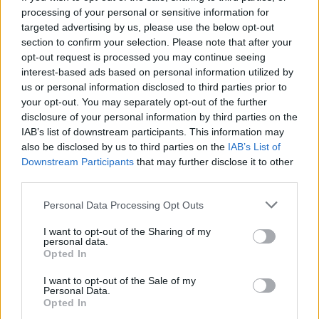
21/07/2013
processing of your personal or sensitive information for
targeted advertising by us, please use the below opt-out
section to confirm your selection. Please note that after your
opt-out request is processed you may continue seeing
interest-based ads based on personal information utilized by
Ruby: non mi sono mai
prostituita con Berlusconi
us or personal information disclosed to third parties prior to
your opt-out. You may separately opt-out of the further
26/05/2013
disclosure of your personal information by third parties on the
IAB’s list of downstream participants. This information may
also be disclosed by us to third parties on the
IAB’s List of
Downstream Participants
that may further disclose it to other
Sentenza su Ruby dopo le
third parties.
elezioni
Personal Data Processing Opt Outs
27/01/2013
I want to opt-out of the Sharing of my
personal data.
Opted In
Niente stop elettorale per il
I want to opt-out of the Sale of my
processo Ruby
Personal Data.
Opted In
20/01/2013