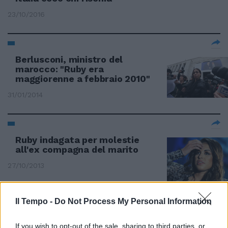
23/10/2016
Berlusconi, ministro del
marocco: "Ruby era
maggiorenne a febbraio 2010"
31/01/2014
Ruby indagata per molestie
all'ex compagna del marito
27/10/2013
Il Tempo -
Do Not Process My Personal Information
Attese sentenze per Mora, Fede
e Minetti
If you wish to opt-out of the sale, sharing to third parties, or