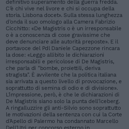
definitivo superamento della guerra fredda.
C'è chi vive nel livore e chi si occupa della
storia. Lisbona docet». Sulla stessa lunghezza
d'onda il suo omologo alla Camera Fabrizio
Cicchitto: «De Magistris o è un irresponsabile
o è a conoscenza di cose gravissime che
deve denunciare alle autorità preposte». E il
portavoce del Pdl Daniele Capezzone rincara
la dose: «Leggo allibito le dichiarazioni
irresponsabili e pericolose di De Magistris,
che parla di "bombe, proiettili, deriva
stragista". È avvilente che la politica italiana
sia arrivata a questo livello di provocazione, e
soprattutto di semina di odio e di divisione».
L'impressione, però, è che le dichiarazioni di
De Magistris siano solo la punta dell'iceberg.
A ringalluzzire gli anti-Silvio sono soprattutto
le motivazioni della sentenza con cui la Corte
d'Apello di Palermo ha condannato Marcello
Dell'Utri per concorso esterno in