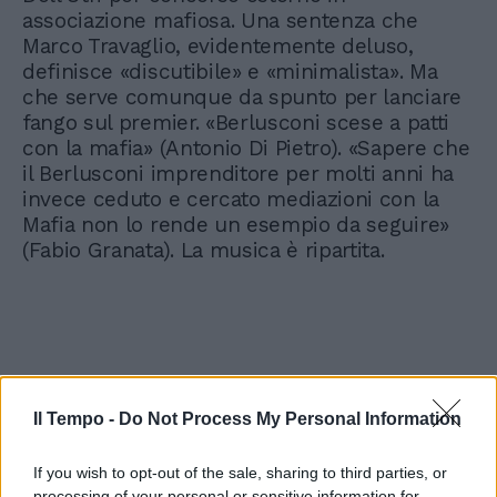
associazione mafiosa. Una sentenza che
Marco Travaglio, evidentemente deluso,
definisce «discutibile» e «minimalista». Ma
che serve comunque da spunto per lanciare
fango sul premier. «Berlusconi scese a patti
con la mafia» (Antonio Di Pietro). «Sapere che
il Berlusconi imprenditore per molti anni ha
invece ceduto e cercato mediazioni con la
Mafia non lo rende un esempio da seguire»
(Fabio Granata). La musica è ripartita.
Il Tempo -
Do Not Process My Personal Information
If you wish to opt-out of the sale, sharing to third parties, or
processing of your personal or sensitive information for