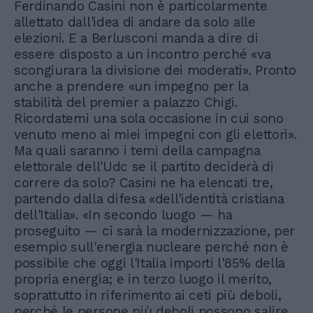
Ferdinando Casini non è particolarmente
allettato dall'idea di andare da solo alle
elezioni. E a Berlusconi manda a dire di
essere disposto a un incontro perché «va
scongiurara la divisione dei moderati». Pronto
anche a prendere «un impegno per la
stabilità del premier a palazzo Chigi.
Ricordatemi una sola occasione in cui sono
venuto meno ai miei impegni con gli elettori».
Ma quali saranno i temi della campagna
elettorale dell'Udc se il partito deciderà di
correre da solo? Casini ne ha elencati tre,
partendo dalla difesa «dell'identità cristiana
dell'Italia». «In secondo luogo — ha
proseguito — ci sarà la modernizzazione, per
esempio sull'energia nucleare perché non è
possibile che oggi l'Italia importi l'85% della
propria energia; e in terzo luogo il merito,
soprattutto in riferimento ai ceti più deboli,
perché le persone più deboli possono salire