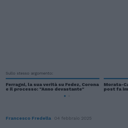
Sullo stesso argomento:
Ferragni, la sua verità su Fedez, Corona
Morata-Ca
e il processo: "Anno devastante"
post fa im
Francesco Fredella
04 febbraio 2025