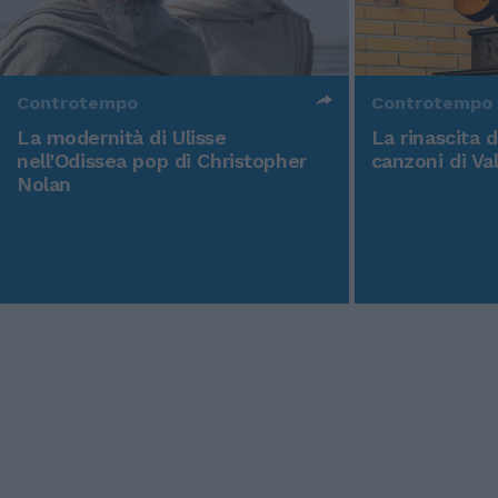
Controtempo
Controtempo
La modernità di Ulisse
La rinascita 
nell'Odissea pop di Christopher
canzoni di Va
Nolan