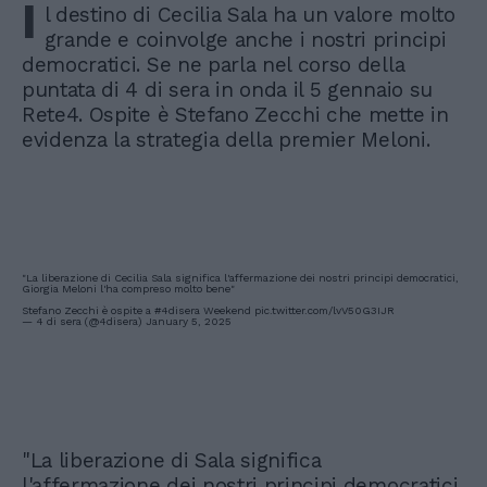
I
l destino di Cecilia Sala ha un valore molto
grande e coinvolge anche i nostri principi
democratici. Se ne parla nel corso della
puntata di 4 di sera in onda il 5 gennaio su
Rete4. Ospite è Stefano Zecchi che mette in
evidenza la strategia della premier Meloni.
"La liberazione di Cecilia Sala significa l'affermazione dei nostri principi democratici,
Giorgia Meloni l'ha compreso molto bene"
Stefano Zecchi è ospite a
#4disera
Weekend
pic.twitter.com/lvV50G3IJR
— 4 di sera (@4disera)
January 5, 2025
"La liberazione di Sala significa
l'affermazione dei nostri principi democratici,