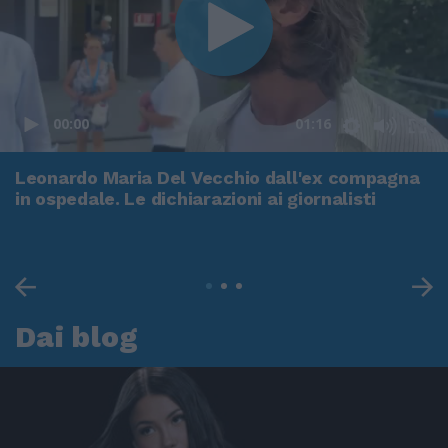
00:00
01:16
Leonardo Maria Del Vecchio dall'ex compagna
in ospedale. Le dichiarazioni ai giornalisti
Dai blog