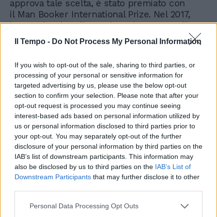
approva tale scelta, è stato premiato con
il Man Booker International Prize. Nel 2017,
invece, ha vinto il Premio Malaparte per il
libro Atti umani.
Il Tempo -
Do Not Process My Personal Information
If you wish to opt-out of the sale, sharing to third parties, or
processing of your personal or sensitive information for
targeted advertising by us, please use the below opt-out
section to confirm your selection. Please note that after your
opt-out request is processed you may continue seeing
interest-based ads based on personal information utilized by
us or personal information disclosed to third parties prior to
your opt-out. You may separately opt-out of the further
disclosure of your personal information by third parties on the
IAB’s list of downstream participants. This information may
also be disclosed by us to third parties on the
IAB’s List of
Downstream Participants
that may further disclose it to other
third parties.
Personal Data Processing Opt Outs