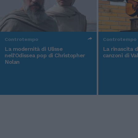
Controtempo
Controtempo
La modernità di Ulisse
La rinascita 
nell'Odissea pop di Christopher
canzoni di Va
Nolan