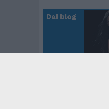
Dai blog
Controtem
Fenomen
dei reco
asso