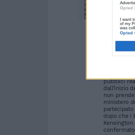
Advertis
Opted 
I want t
of my P
was col
Opted 
A prendere i
tenente gen
reazione ra
Galles conti
pubblici re
dall’inizio 
non prende p
ministero d
partecipato
dopo che i b
Kensington 
confermato 