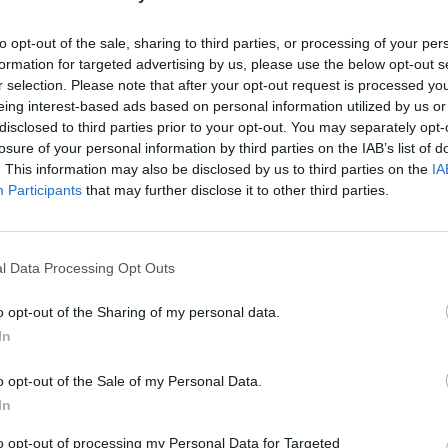
nche se in carrozza anziché in sella al suo
therine Middleton, invece, non sarà
to opt-out of the sale, sharing to third parties, or processing of your per
la tradizionale prova generale dell’8
formation for targeted advertising by us, please use the below opt-out s
Colonel’s Review, evento dove, in quanto
r selection. Please note that after your opt-out request is processed y
apo delle guardie irlandesi, di solito fa il
eing interest-based ads based on personal information utilized by us or
ovrano, ancora in cura per il cancro,
disclosed to third parties prior to your opt-out. You may separately opt-
assegna i soldati alla parata ufficiale per
losure of your personal information by third parties on the IAB’s list of
ioni per il suo compleanno da una
. This information may also be disclosed by us to third parties on the
IA
Participants
that may further disclose it to other third parties.
rta Ascot Landau, scelta che si ritiene gli
nsigliata dai medici.
l Data Processing Opt Outs
o opt-out of the Sharing of my personal data.
In
"Periodo duro": spunta
o opt-out of the Sale of my Personal Data.
l'immagine di Kate con il
turbante, chi l'ha creata
In
to opt-out of processing my Personal Data for Targeted