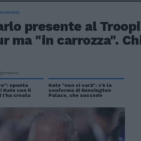
RSONAGGI
rlo presente al Troop
r ma "in carrozza". Chi
rgomento:
ro": spunta
Kate "non ci sarà": c'è la
i Kate con il
conferma di Kensington
i l'ha creata
Palace, che succede