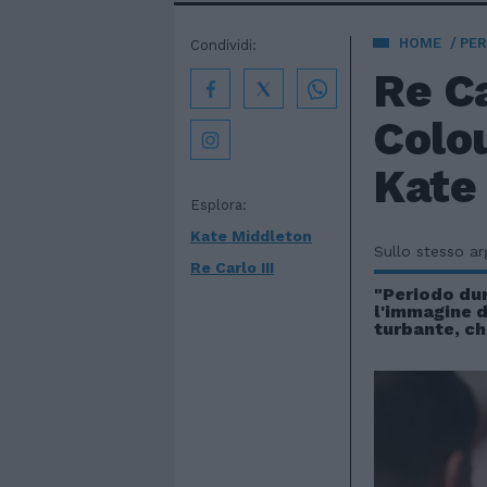
HOME
PE
Condividi:
Re Ca
Colou
Kate
Esplora:
Kate Middleton
Sullo stesso a
Re Carlo III
"Periodo du
l'immagine d
turbante, ch