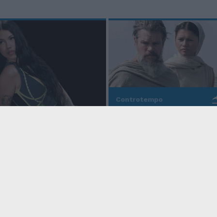
Controtempo
La modernità di Ulisse
po
nell'Odissea pop di
Christopher Nolan
o Anna, la rapper
rd cala un altro