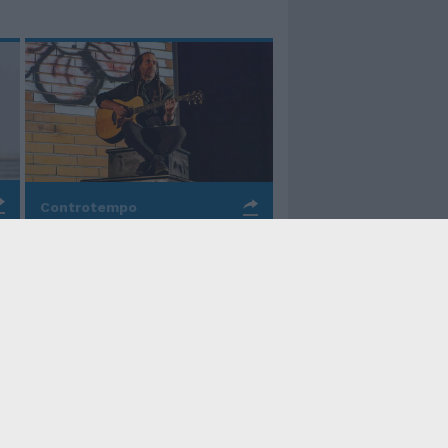
Controtempo
La rinascita della melodia
nelle canzoni di Valerio
Piccolo