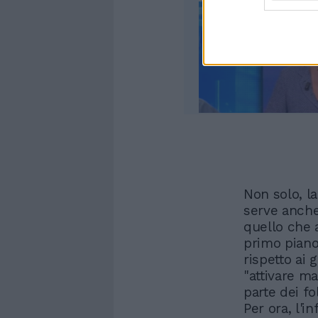
Non solo, l
serve anche
quello che a
primo piano 
rispetto ai
"attivare m
parte dei f
Per ora, l'i