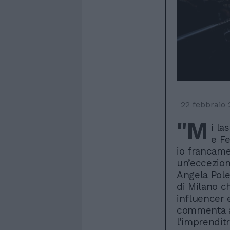
22 febbraio
"M
i la
e Fe
io francame
un’eccezion
Angela Pole
di Milano c
influencer 
commenta al
l’imprenditr