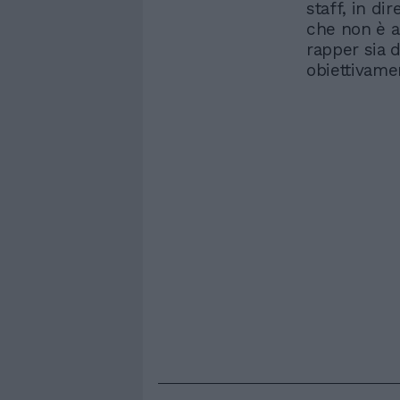
staff, in di
che non è an
rapper sia 
obiettivamen