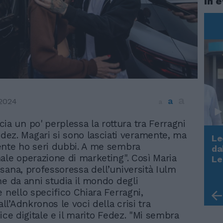
In 
a
a
 2024
a
scia un po' perplessa la rottura tra Ferragni
dez. Magari si sono lasciati veramente, ma
Le
nte ho seri dubbi. A me sembra
da
Rudy Giuliani a Come States?
ale operazione di marketing". Così Maria
Le
Trump, Meloni e la strategia
sana, professoressa dell’università Iulm
americana
he da anni studia il mondo degli
e nello specifico Chiara Ferragni,
l’Adnkronos le voci della crisi tra
ice digitale e il marito Fedez. "Mi sembra