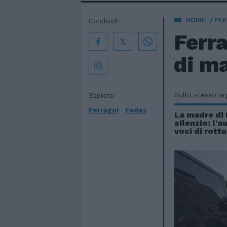
HOME
PE
Condividi:
Ferra
di ma
Sullo stesso a
Esplora:
Ferragni
Fedez
La madre di 
silenzio: l'
voci di rottu