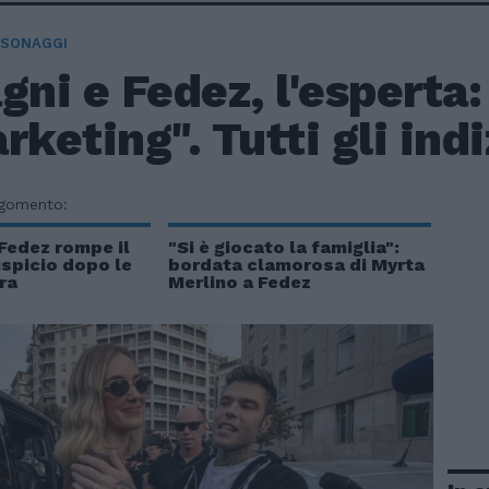
RSONAGGI
gni e Fedez, l'esperta
rketing". Tutti gli indi
rgomento:
Fedez rompe il
"Si è giocato la famiglia":
auspicio dopo le
bordata clamorosa di Myrta
ra
Merlino a Fedez