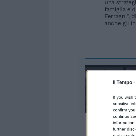
una strateg
famiglia e d
Ferragni", 
anche gli ind
Il Tempo 
If you wish 
sensitive in
confirm you
continue se
information 
further disc
participants