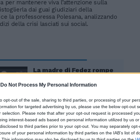
ia per mantenere viva l’attenzione sulla
istoglierla dai guai giudiziari della
dice la professoressa Polesana, analizzando
izi della crisi lasciati sui social.
La madre di Fedez rompe
il silenzio: l'auspicio dopo
le voci di rottura
-
Do Not Process My Personal Information
to opt-out of the sale, sharing to third parties, or processing of your per
formation for targeted advertising by us, please use the below opt-out s
r selection. Please note that after your opt-out request is processed y
eing interest-based ads based on personal information utilized by us or
disclosed to third parties prior to your opt-out. You may separately opt-
losure of your personal information by third parties on the IAB’s list of
. This information may also be disclosed by us to third parties on the
IA