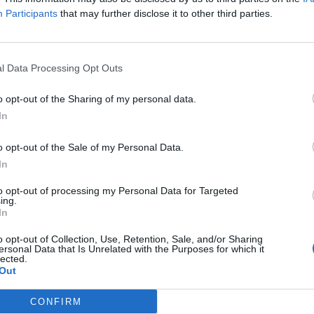
Participants
that may further disclose it to other third parties.
a condiviso un video su TikTok in cui dice
una la perseguita: così fa un pò di
u se stessa e allo stesso tempo recita la
l Data Processing Opt Outs
 vittima, che viene abbandonata perfino dal
momento delle grandi difficoltà", ha
o opt-out of the Sharing of my personal data.
esperta. Ma ci sono poi le stories
In
u Instagram, in cui l’influencer "ritrova la
’ha sempre caratterizzata, l’empowrment
o opt-out of the Sale of my Personal Data.
Riscatta la sua immagine e torna
In
 in una veste diversa, quella di una
sa reagire alle avversità. Una donna in cui
to opt-out of processing my Personal Data for Targeted
ing.
riconoscere tante altre abbandonate nel
In
l bisogno".
o opt-out of Collection, Use, Retention, Sale, and/or Sharing
ersonal Data that Is Unrelated with the Purposes for which it
lected.
Out
CONFIRM