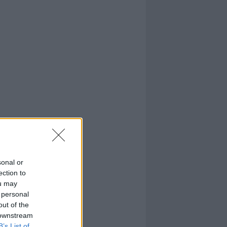
sonal or
ection to
ou may
 personal
out of the
 downstream
B’s List of