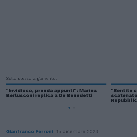
Sullo stesso argomento:
"Invidioso, prenda appunti": Marina
"Sentite c
Berlusconi replica a De Benedetti
scatenato:
Repubbli
Gianfranco Ferroni
15 dicembre 2023