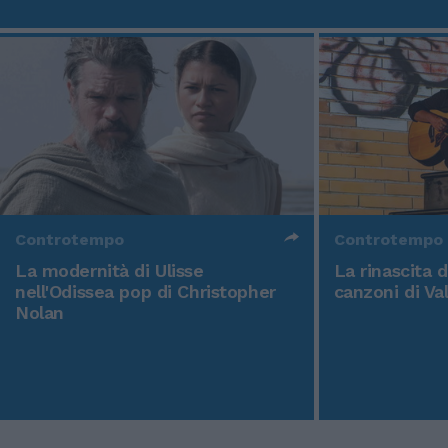
Controtempo
Controtempo
La modernità di Ulisse
La rinascita 
nell'Odissea pop di Christopher
canzoni di Va
Nolan