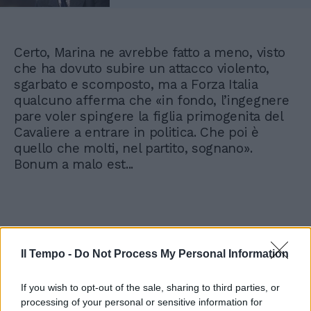
Certo, Marina ne avrebbe fatto a meno, visto
che ha dovuto subire un attacco violento,
sgarbato e scomposto, ma a Forza Italia
qualcuno afferma che «in fondo, l’ingegnere
pare voler spingere la figlia primogenita del
Cavaliere a entrare in politica. Che poi è
quello che molti, nel partito, sognano».
Bonum a malo est...
Il Tempo -
Do Not Process My Personal Information
If you wish to opt-out of the sale, sharing to third parties, or
processing of your personal or sensitive information for