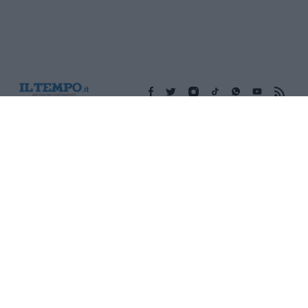
Edicola digitale
Il Tempo Shopping
Cookie Policy
Privacy Policy
Condizioni Generali
Contatti
Pubblicità
Credits
Modello 231
Preferenze Privacy
Assistenza
Sede legale: Piazza Colonna, 366 - 00187 Roma CF e P. Iva e
Iscriz. Registro Imprese Roma: 13486391009 REA Roma n°
1450962 Cap. Sociale € 25.000,00 i.v. © Copyright IlTempo. Srl -