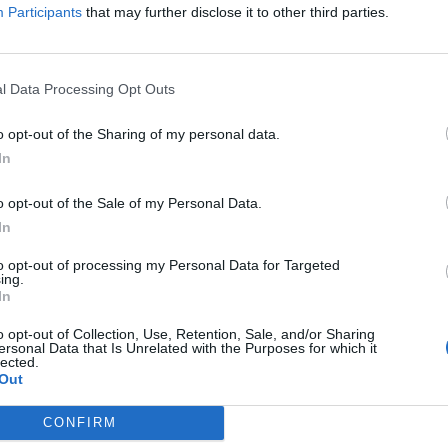
Participants
that may further disclose it to other third parties.
tili si è detta, in primis, "spaesata,
 e lusingata" e poi ha raccontato che ha
l Data Processing Opt Outs
n po' prima di accettare la
Quando Pier Silvio Berlusconi mi ha
o opt-out of the Sharing of my personal data.
 diventare la nuova conduttrice de Le
In
imasta senza fiato", ha confessato. La
ha continuato: "Da una parte c’era la
o opt-out of the Sale of my Personal Data.
 essere stata scelta, dall’altra c’erano mille
In
hé era 'qualcosa' di totalmente diverso da
he avevo fatto prima. Mi sono presa un po’
to opt-out of processing my Personal Data for Targeted
ing.
e ho parlato con mio padre e con il mio
In
lla fine, però, ho deciso di buttarmi. Ed
.
o opt-out of Collection, Use, Retention, Sale, and/or Sharing
ersonal Data that Is Unrelated with the Purposes for which it
lected.
Out
CONFIRM