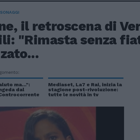
RSONAGGI
ne, il retroscena di Ve
li: "Rimasta senza fiat
zato...
rgomento:
aluto ma...":
Mediaset, La7 e Rai, inizia la
ongeda dal
stagione post-rivoluzione:
 Controcorrente
tutte le novità in tv