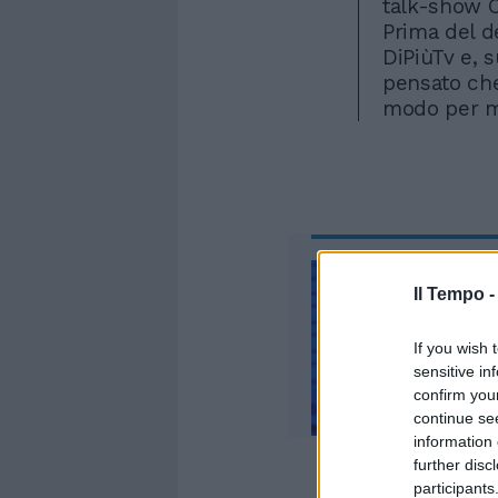
talk-show C
Prima del de
DiPiùTv e,
pensato che
modo per me
Il Tempo 
If you wish 
sensitive in
confirm you
continue se
information 
further disc
participants