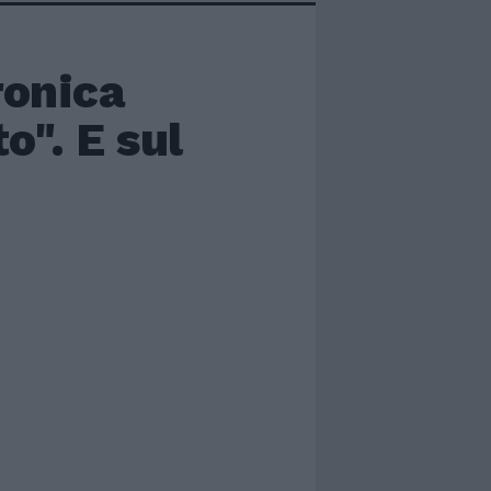
ronica
o". E sul