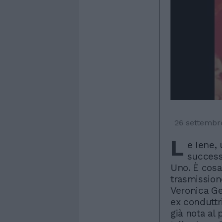
26 settembr
L
e Iene,
successo
Uno. È cosa
trasmission
Veronica Ge
ex conduttr
già nota al 