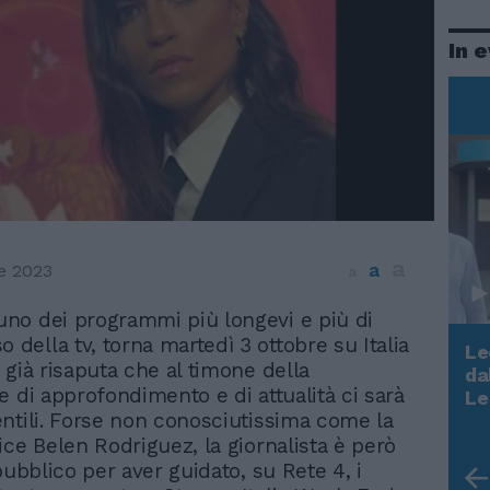
In 
a
a
e 2023
a
 uno dei programmi più longevi e più di
 della tv, torna martedì 3 ottobre su Italia
Le
 già risaputa che al timone della
da
Rudy Giuliani a Come States?
e di approfondimento e di attualità ci sarà
Le
Trump, Meloni e la strategia
ntili. Forse non conosciutissima come la
americana
ice Belen Rodriguez, la giornalista è però
pubblico per aver guidato, su Rete 4, i