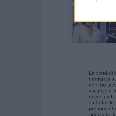
La conduttr
domanda sul
anni ho lavo
vacanze e f
davanti a tu
stato facil
persona che 
fidanzata d