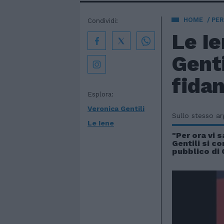
HOME
PE
Condividi:
Le Ie
Genti
fidan
Esplora:
Veronica Gentili
Sullo stesso a
Le Iene
"Per ora vi s
Gentili si c
pubblico di