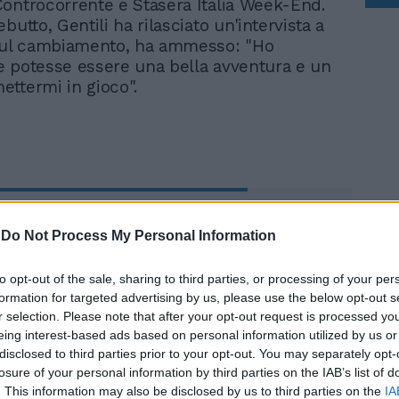
ontrocorrente e Stasera Italia Week-End.
butto, Gentili ha rilasciato un'intervista a
 sul cambiamento, ha ammesso: "Ho
 potesse essere una bella avventura e un
ttermi in gioco".
"Per ora vi saluto ma...":
Gentili si congeda dal
-
Do Not Process My Personal Information
pubblico di
Controcorrente
to opt-out of the sale, sharing to third parties, or processing of your per
formation for targeted advertising by us, please use the below opt-out s
r selection. Please note that after your opt-out request is processed y
eing interest-based ads based on personal information utilized by us or
disclosed to third parties prior to your opt-out. You may separately opt-
losure of your personal information by third parties on the IAB’s list of
. This information may also be disclosed by us to third parties on the
IA