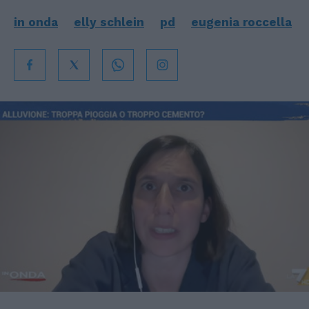
in onda
elly schlein
pd
eugenia roccella