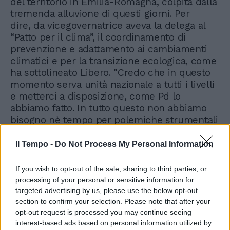
del territorio in Emilia-Romagna, colpita dalla
tremenda alluvione di questi giorni. Per
dire, da vicegovernatrice aveva la delega al
“Patto per il clima”, il coordinamento di
prevenzione e adattamento ai cambiamenti
climatici e per la transizione ecologica, come
ha sottolineato Libero. "Credo che in questo
momento serva unità nazionale a tutti i livelli
e metterci a disposizione, come Pd lo
abbiamo fatto. In tutto questo non abbiamo
bisogno nè tempo per polemiche strumentali
né becere" replica la dem.
Il Tempo -
Do Not Process My Personal Information
If you wish to opt-out of the sale, sharing to third parties, or
processing of your personal or sensitive information for
targeted advertising by us, please use the below opt-out
section to confirm your selection. Please note that after your
Roccella contestata, bufera
opt-out request is processed you may continue seeing
su Lagioia: il video che cambia
tutto | GUARDA
interest-based ads based on personal information utilized by