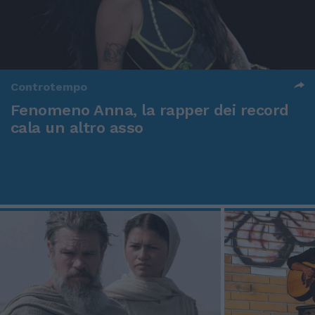
Controtempo
Fenomeno Anna, la rapper dei record
cala un altro asso