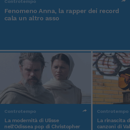
Controtempo
Fenomeno Anna, la rapper dei record
cala un altro asso
Controtempo
Controtempo
La modernità di Ulisse
La rinascita 
nell'Odissea pop di Christopher
canzoni di Va