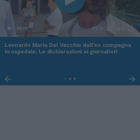
00:00
01:16
Leonardo Maria Del Vecchio dall'ex compagna
in ospedale. Le dichiarazioni ai giornalisti