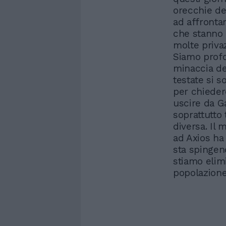
orecchie de
ad affrontar
che stanno 
molte privaz
Siamo profo
minaccia de
testate si s
per chiedere
uscire da Ga
soprattutto 
diversa. Il 
ad Axios ha 
sta spingend
stiamo elim
popolazione