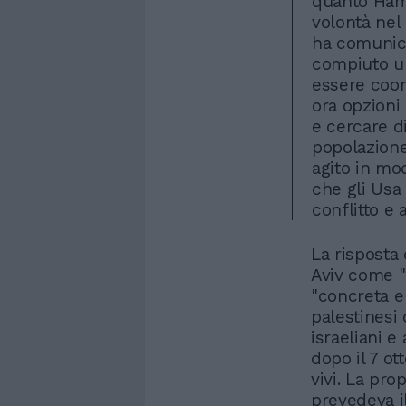
quanto Ham
volontà nel
ha comunica
compiuto u
essere coor
ora opzioni 
e cercare d
popolazione
agito in mod
che gli Usa
conflitto e
La risposta 
Aviv come "
"concreta e 
palestinesi
israeliani e
dopo il 7 ot
vivi. La pro
prevedeva il