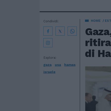
HOME
EST
Condividi:
Gaza,
ritir
di H
Esplora:
gaza
usa
hamas
israele