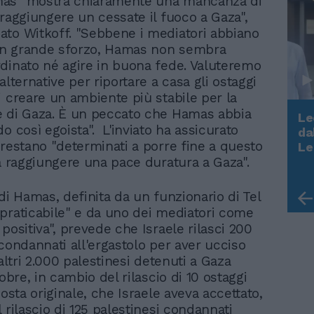
as "mostra chiaramente una mancanza di
 raggiungere un cessate il fuoco a Gaza",
to Witkoff. "Sebbene i mediatori abbiano
n grande sforzo, Hamas non sembra
dinato né agire in buona fede. Valuteremo
alternative per riportare a casa gli ostaggi
i creare un ambiente più stabile per la
 di Gaza. È un peccato che Hamas abbia
Le
o così egoista". L'inviato ha assicurato
da
Rudy Giuliani a Come States?
 restano "determinati a porre fine a questo
Le
Trump, Meloni e la strategia
 a raggiungere una pace duratura a Gaza".
americana
di Hamas, definita da un funzionario di Tel
praticabile" e da uno dei mediatori come
positiva", prevede che Israele rilasci 200
 condannati all'ergastolo per aver ucciso
 altri 2.000 palestinesi detenuti a Gaza
tobre, in cambio del rilascio di 10 ostaggi
posta originale, che Israele aveva accettato,
 rilascio di 125 palestinesi condannati