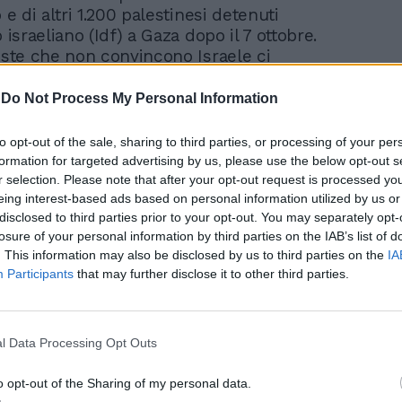
o e di altri 1.200 palestinesi detenuti
o israeliano (Idf) a Gaza dopo il 7 ottobre.
ieste che non convincono Israele ci
nche la rimozione della Gaza
n Foundation (Ghf) e l'apertura del valico
-
Do Not Process My Personal Information
 sud della Striscia. "Il ritorno della
 da Doha non indica un fallimento dei
to opt-out of the sale, sharing to third parties, or processing of your per
hanno assicurato alcuni funzionari
formation for targeted advertising by us, please use the below opt-out s
"continueranno, ma significa che ci sono
r selection. Please note that after your opt-out request is processed y
ficative e dobbiamo riflettere sul da farsi
eing interest-based ads based on personal information utilized by us or
disclosed to third parties prior to your opt-out. You may separately opt-
ecisioni difficili". "Apprezziamo gli sforzi
losure of your personal information by third parties on the IAB’s list of
i, del Qatar e dell'Egitto, nonché quelli
. This information may also be disclosed by us to third parties on the
IA
 della Casa Bianca Steve Witkoff per
Participants
that may further disclose it to other third parties.
una svolta nei negoziati", ha voluto
l'ufficio del premier Netanyahu. Witkoff
e ore è sbarcato in Sardegna per tenere
 il ministro israeliano Ron Dermer e con il
l Data Processing Opt Outs
stro del Qatar Mohammed bin
o opt-out of the Sharing of my personal data.
 Al-Thani a bordo di uno degli yacht di