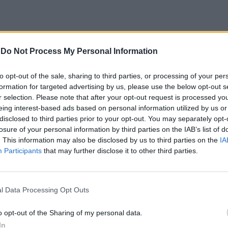
-
Do Not Process My Personal Information
"Ha combattuto in
incognito". Il segreto di
to opt-out of the sale, sharing to third parties, or processing of your per
Prigozhin sul figlio di
formation for targeted advertising by us, please use the below opt-out s
Peskov
r selection. Please note that after your opt-out request is processed y
eing interest-based ads based on personal information utilized by us or
disclosed to third parties prior to your opt-out. You may separately opt-
losure of your personal information by third parties on the IAB’s list of
. This information may also be disclosed by us to third parties on the
IA
Participants
that may further disclose it to other third parties.
l Data Processing Opt Outs
 campo l’esercito russo ha rivendicato
nella città di Bakhmut, da mesi epicentro
o opt-out of the Sharing of my personal data.
i con l’esercito di Kiev. Il portavoce del
In
ella Difesa russo Igor Konashenkov ha