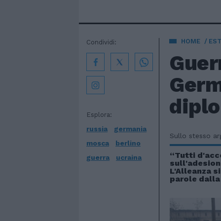
HOME
EST
Condividi:
Guer
Germ
dipl
Esplora:
russia
germania
Sullo stesso a
mosca
berlino
“Tutti d'ac
guerra
ucraina
sull'adesion
L'Alleanza s
parole dalla