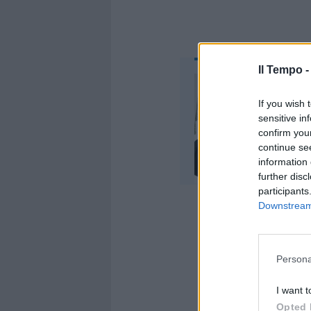
Il Tempo 
If you wish 
sensitive in
confirm you
continue se
information 
further disc
participants
Downstream 
Persona
Intanto sul
l’avanzata 
I want t
degli scontr
Opted 
ministero d