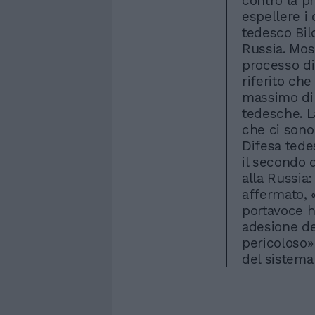
contro la p
espellere i 
tedesco Bild
Russia. Mos
processo di 
riferito che
massimo di 
tedesche. L
che ci sono 
Difesa tede
il secondo d
alla Russia:
affermato, 
portavoce h
adesione de
pericoloso»
del sistema