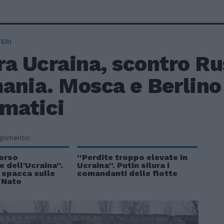
ERI
ra Ucraina, scontro Ru
ania. Mosca e Berlino 
omatici
rgomento:
corso
“Perdite troppo elevate in
e dell'Ucraina”.
Ucraina”. Putin silura i
i spacca sulle
comandanti delle flotte
 Nato