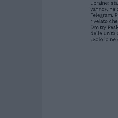
ucraine: st
vanno», ha 
Telegram. P
rivelato che
Dmitry Pesk
delle unità 
«Solo io ne