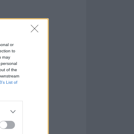
sonal or
ection to
ou may
 personal
out of the
 downstream
B’s List of