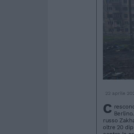
22 aprile 20
C
rescono
Berlino
russo Zakha
oltre 20 dip