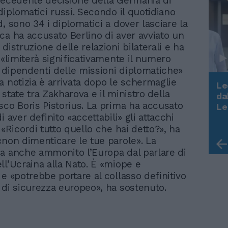
recedente decisione della Germania di
diplomatici russi. Secondo il quotidiano
, sono 34 i diplomatici a dover lasciare la
ca ha accusato Berlino di aver avviato un
distruzione delle relazioni bilaterali e ha
 «limiterà significativamente il numero
dipendenti delle missioni diplomatiche»
a notizia è arrivata dopo le schermaglie
Le
state tra Zakharova e il ministro della
da
Rudy Giuliani a Come States?
sco Boris Pistorius. La prima ha accusato
Le
Trump, Meloni e la strategia
i aver definito «accettabili» gli attacchi
americana
 «Ricordi tutto quello che hai detto?», ha
«non dimenticare le tue parole». La
a anche ammonito l’Europa dal parlare di
ll’Ucraina alla Nato. È «miope e
 e «potrebbe portare al collasso definitivo
 di sicurezza europeo», ha sostenuto.