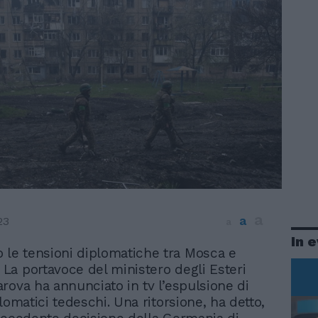
a
a
23
a
In 
 le tensioni diplomatiche tra Mosca e
. La portavoce del ministero degli Esteri
rova ha annunciato in tv l’espulsione di
lomatici tedeschi. Una ritorsione, ha detto,