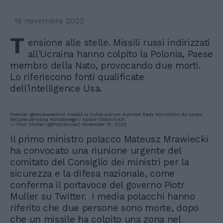
15 novembre 2022
T
ensione alle stelle. Missili russi indirizzati
all'Ucraina hanno colpito la Polonia, Paese
membro della Nato, provocando due morti.
Lo riferiscono fonti qualificate
dell'intelligence Usa.
Premier
@MorawieckiM
zwołał w trybie pilnym Komitet Rady Ministrów do spraw
Bezpieczeństwa Narodowego i spraw Obronnych.
— Piotr Müller (@PiotrMuller)
November 15, 2022
Il primo ministro polacco Mateusz Mrawiecki
ha convocato una riunione urgente del
comitato del Consiglio dei ministri per la
sicurezza e la difesa nazionale, come
conferma il portavoce del governo Piotr
Muller su Twitter. I media polacchi hanno
riferito che due persone sono morte, dopo
che un missile ha colpito una zona nel