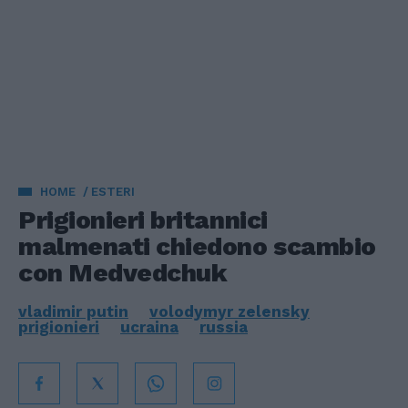
HOME
ESTERI
Prigionieri britannici
malmenati chiedono scambio
con Medvedchuk
vladimir putin
volodymyr zelensky
prigionieri
ucraina
russia