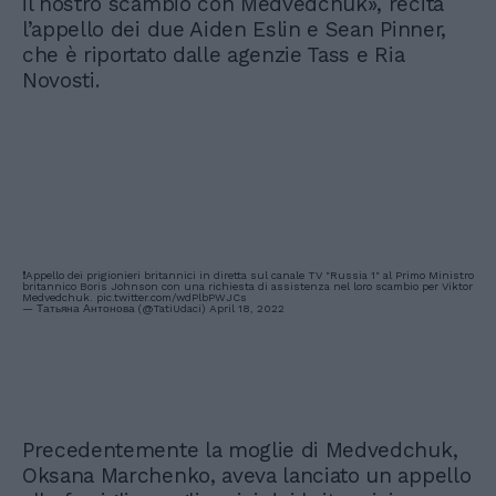
il nostro scambio con Medvedchuk», recita
l’appello dei due Aiden Eslin e Sean Pinner,
che è riportato dalle agenzie Tass e Ria
Novosti.
❗️Appello dei prigionieri britannici in diretta sul canale TV "Russia 1" al Primo Ministro
britannico Boris Johnson con una richiesta di assistenza nel loro scambio per Viktor
Medvedchuk.
pic.twitter.com/wdPlbPWJCs
— Татьяна Антонова (@TatiUdaci)
April 18, 2022
Precedentemente la moglie di Medvedchuk,
Oksana Marchenko, aveva lanciato un appello