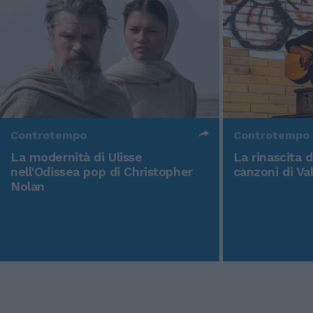
Controtempo
Controtempo
La modernità di Ulisse
La rinascita 
nell'Odissea pop di Christopher
canzoni di Va
Nolan