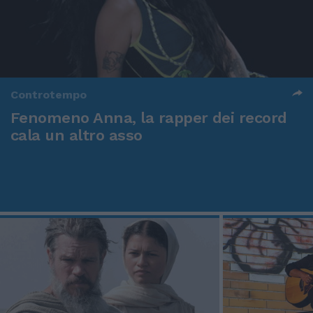
Controtempo
Fenomeno Anna, la rapper dei record
cala un altro asso