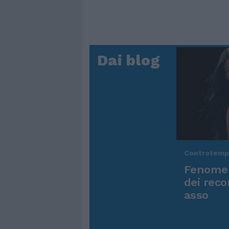
Dai blog
Controtem
Fenomen
dei reco
asso