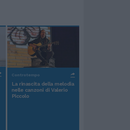
Controtempo
La rinascita della melodia
nelle canzoni di Valerio
Piccolo