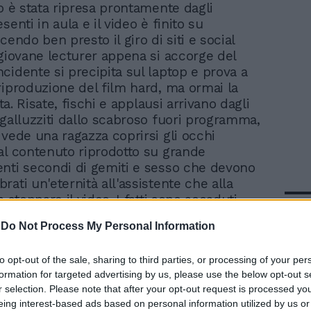
io è stata ripresa prontamente dagli
senti in aula e il video è finito su
cendo ben presto il giro di siti e social
 giovane lecturer appena si accorge del
cidente si precipita sul laptop e prova a
riproduzione del film hard, ma ormai la
tta. Risate, fischi e applausi arrivano dagli
ngalluzziti dallo scabroso fuori programma,
 vede una ragazza coprirsi gli occhi
al contenuto riprodotto su grande
nti secondi di gemiti e sesso che devono
ati un'eternità all'assistente che alla
a stoppare il video. I fatti sono accaduti
In 
e al momento non è dato sapere di
-
Do Not Process My Personal Information
anzioni all'incauto cybernauta in cattedra.
to opt-out of the sale, sharing to third parties, or processing of your per
formation for targeted advertising by us, please use the below opt-out s
r selection. Please note that after your opt-out request is processed y
eing interest-based ads based on personal information utilized by us or