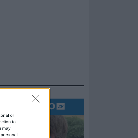
evidenza
sonal or
ection to
ou may
 personal