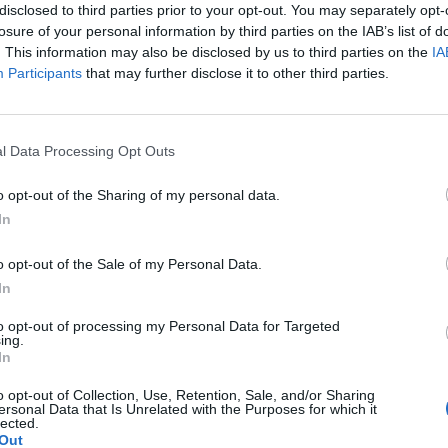
disclosed to third parties prior to your opt-out. You may separately opt-
losure of your personal information by third parties on the IAB’s list of
. This information may also be disclosed by us to third parties on the
IA
Participants
that may further disclose it to other third parties.
Le
da
l Data Processing Opt Outs
Rudy Giuliani a Come States?
Le
Trump, Meloni e la strategia
o opt-out of the Sharing of my personal data.
americana
In
o opt-out of the Sale of my Personal Data.
In
to opt-out of processing my Personal Data for Targeted
ing.
In
o opt-out of Collection, Use, Retention, Sale, and/or Sharing
ersonal Data that Is Unrelated with the Purposes for which it
lected.
Out