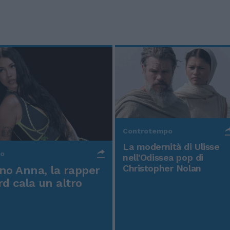
Controtempo
La modernità di Ulisse
po
nell'Odissea pop di
Christopher Nolan
o Anna, la rapper
rd cala un altro