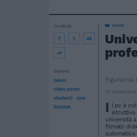
HOME
Condividi:
Unive
prof
Esplora:
Figuraccia 
taipei
video porno
10 novembre
studenti
cina
I
l pc è co
liveleak
istruttiv
università 
filmato dida
automatico u