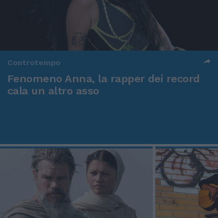
Controtempo
Fenomeno Anna, la rapper dei record
cala un altro asso