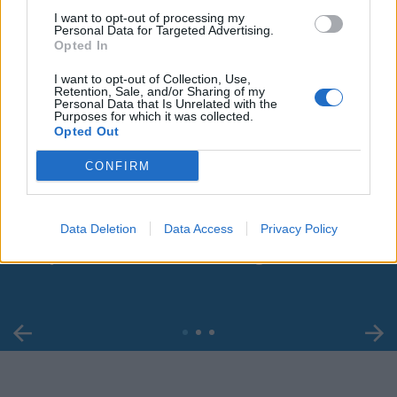
I want to opt-out of processing my
Personal Data for Targeted Advertising.
Opted In
I want to opt-out of Collection, Use,
Retention, Sale, and/or Sharing of my
Personal Data that Is Unrelated with the
Purposes for which it was collected.
Opted Out
CONFIRM
00:00
01:16
Data Deletion
Data Access
Privacy Policy
Leonardo Maria Del Vecchio dall'ex compagna
in ospedale. Le dichiarazioni ai giornalisti