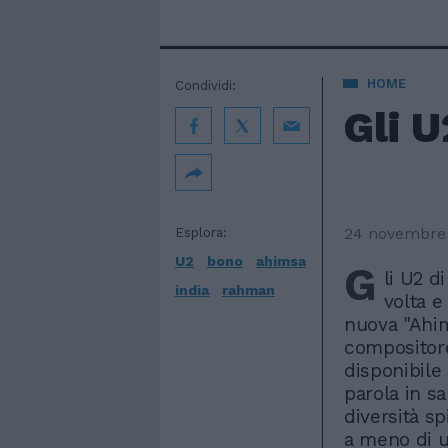
HOME
Condividi:
Gli U
24 novembre
Esplora:
U2
bono
ahimsa
G
li U2 d
india
rahman
volta e
nuova "Ahim
compositor
disponibile 
parola in s
diversità sp
a meno di u