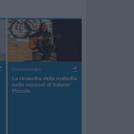
Controtempo
La rinascita della melodia
nelle canzoni di Valerio
Piccolo