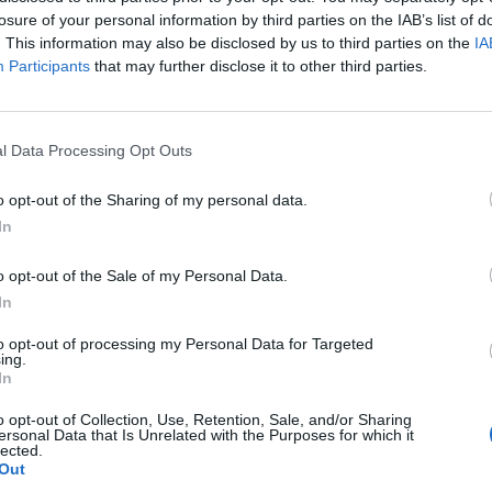
un luogo che unisce tutt'insieme il
losure of your personal information by third parties on the IAB’s list of
antico». «La lotta contro l'ingiustizia è
. This information may also be disclosed by us to third parties on the
IA
a molto importante per noi. Siamo stati in
Participants
that may further disclose it to other third parties.
o formati dalle parole di Martin Luther
Le
ra uno studente del Mahatma Gandhi»,
da
Rudy Giuliani a Come States?
der della band Bono, che prosegue: «Martin
Le
Trump, Meloni e la strategia
l Data Processing Opt Outs
 disse: L'arco morale dell'universo è lungo
americana
verso la giustizia... Non lo credo più... Non
o opt-out of the Sharing of my personal data.
so la giustizia, deve essere piegato verso
In
...». «Dobbiamo essere attivamente coinvolti
a democrazia per preservarla e mostrare
o opt-out of the Sale of my Personal Data.
ome ci sentiamo e cosa ci sta a cuore... -
In
 frontman degli U2 - Veniamo come
a fonte di ispirazione... Questo è ahimsa...
to opt-out of processing my Personal Data for Targeted
za... L'India ci ha fatto questo... il più
ing.
In
 al mondo... È più potente dell'energia
gli eserciti, delle marine, dell'Impero
o opt-out of Collection, Use, Retention, Sale, and/or Sharing
È il potere stesso. E non è mai stato così
ersonal Data that Is Unrelated with the Purposes for which it
lected.
. Nel 2019 saranno pubblicate anche
Out
zoni scelte dal catalogo della produzione