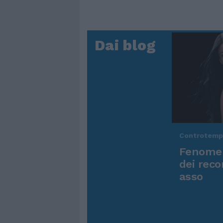
Dai blog
Controtem
Fenomen
dei reco
asso