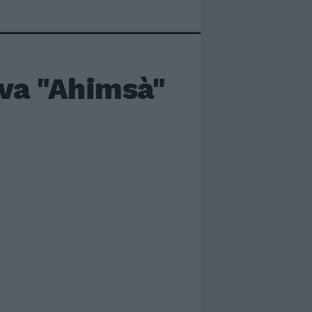
iva "Ahimsà"