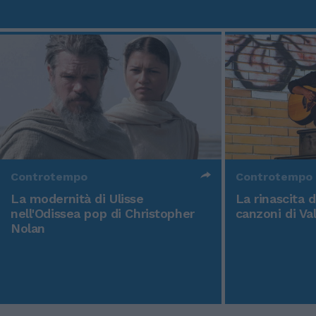
Controtempo
Controtempo
La modernità di Ulisse
La rinascita 
nell'Odissea pop di Christopher
canzoni di Va
Nolan