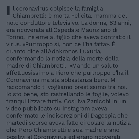
I
l coronavirus colpisce la famiglia
Chiambretti: è morta Felicita, mamma del
noto conduttore televisivo. La donna, 83 anni,
era ricoverata all'Ospedale Mauriziano di
Torino, insieme al figlio che aveva contratto il
virus. «Purtroppo sì, non ce l'ha fatta». È
quanto dice all'Adnkronos Luxuria,
confermando la notizia della morte della
madre di Chiambretti. «Mando un saluto
affettuosissimo a Piero che purtroppo c'ha il
Coronavirus ma sta abbastanza bene. Mi
raccomando ti vogliamo prestissimo tra noi.
Io sto bene, sto rastrellando le foglie, volevo
tranquillizzare tutti». Così Iva Zanicchi in un
video pubblicato su Instagram aveva
confermato le indiscrezioni di Dagospia che
martedì scorso aveva fatto circolare la notizia
che Piero Chiambretti e sua madre erano
positivi al Coronavirus ed erano ricoverati