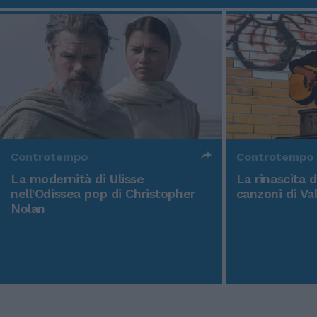
Controtempo
Controtempo
La modernità di Ulisse
La rinascita 
nell'Odissea pop di Christopher
canzoni di Va
Nolan