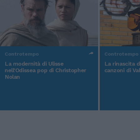
Controtempo
Controtempo
La modernità di Ulisse
La rinascita 
nell'Odissea pop di Christopher
canzoni di Va
Nolan