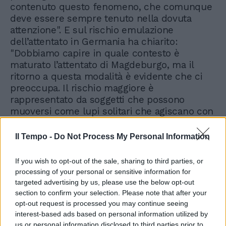
contenuto questo fenomeno, che comunque
deve essere sempre tenuto nella dovuta
attenzione". E sul rischio emulazione
dell’attentato in Germania ha chiarito:
"Dobbiamo capire in quale contesto è
maturato l’attentato di Magdeburgo, ma il
ritorno a questa modalità è evidente che ci
preoccupa. Il rischio maggiore è
rappresentato da soggetti che possono
muoversi come lupi solitari che agiscano con
modalità non sempre prevedibili".
Il Tempo -
Do Not Process My Personal Information
If you wish to opt-out of the sale, sharing to third parties, or
processing of your personal or sensitive information for
targeted advertising by us, please use the below opt-out
section to confirm your selection. Please note that after your
opt-out request is processed you may continue seeing
interest-based ads based on personal information utilized by
us or personal information disclosed to third parties prior to