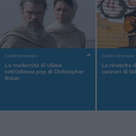
Controtempo
Controtempo
La modernità di Ulisse
La rinascita 
nell'Odissea pop di Christopher
canzoni di Va
Nolan