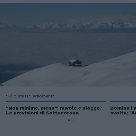
Sullo stesso argomento:
"Non minime, meno": nuvole e piogge?
Domina l'a
Le previsioni di Sottocorona
svolta: "A