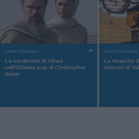
Controtempo
Controtempo
La modernità di Ulisse
La rinascita 
nell'Odissea pop di Christopher
canzoni di Va
Nolan