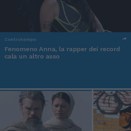
Controtempo
Fenomeno Anna, la rapper dei record
cala un altro asso