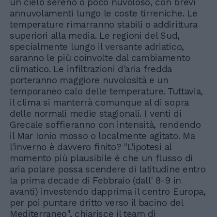
un cielo sereno o poco nuvoloso, con brevi
annuvolamenti lungo le coste tirreniche. Le
temperature rimarranno stabili o addirittura
superiori alla media. Le regioni del Sud,
specialmente lungo il versante adriatico,
saranno le più coinvolte dal cambiamento
climatico. Le infiltrazioni d'aria fredda
porteranno maggiore nuvolosità e un
temporaneo calo delle temperature. Tuttavia,
il clima si manterrà comunque al di sopra
delle normali medie stagionali. I venti di
Grecale soffieranno con intensità, rendendo
il Mar Ionio mosso o localmente agitato. Ma
l'inverno è davvero finito? "L'ipotesi al
momento più plausibile è che un flusso di
aria polare possa scendere di latitudine entro
la prima decade di Febbraio (dall' 8-9 in
avanti) investendo dapprima il centro Europa,
per poi puntare dritto verso il bacino del
Mediterraneo", chiarisce il team di