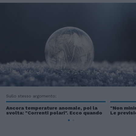
Sullo stesso argomento:
Ancora temperature anomale, poi la
"Non mini
svolta: "Correnti polari". Ecco quando
Le previs