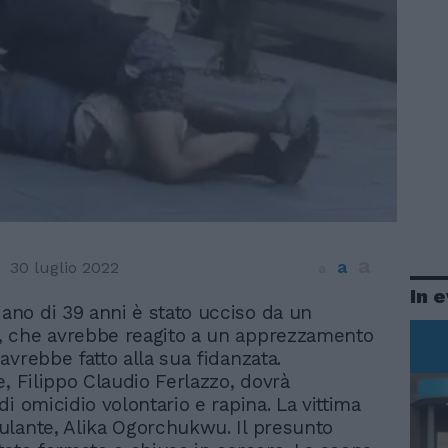
a
a
30 luglio 2022
a
In 
iano di 39 anni è stato ucciso da un
o, che avrebbe reagito a un apprezzamento
avrebbe fatto alla sua fidanzata.
e, Filippo Claudio Ferlazzo, dovrà
i omicidio volontario e rapina. La vittima
lante, Alika Ogorchukwu. Il presunto