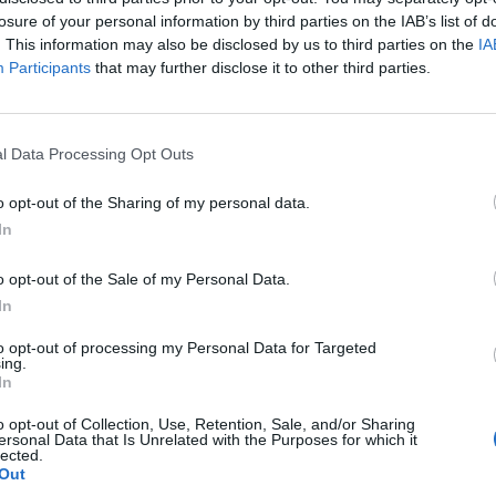
nito poi con i colpi ripetuti di stampella,
losure of your personal information by third parties on the IAB’s list of
. This information may also be disclosed by us to third parties on the
IA
o straniero per camminare, che hanno
Participants
that may further disclose it to other third parties.
a vita il nigeriano, molto conosciuto tra i
i del principale Corso di Civitanova. «Era
 per bene, non aveva mai creato
nessuno», raccontano i residenti della
l Data Processing Opt Outs
ttima viveva a San Severino Marche, ma si
Civitanova per chiedere le elemosine. Il
o opt-out of the Sharing of my personal data.
 rimasto a lungo sul marciapiede davanti
In
 ai passanti prima che fosse coperto con
 bianco.
o opt-out of the Sale of my Personal Data.
In
chukwu lo conosceva bene anche
to opt-out of processing my Personal Data for Targeted
Francesco Mantella: «Non aveva precedenti
ing.
tizia, era una persona tranquilla, per come
In
 non credo che possa aver provocato una
o opt-out of Collection, Use, Retention, Sale, and/or Sharing
me quella che lo ha ucciso. Sono sicuro
ersonal Data that Is Unrelated with the Purposes for which it
lected.
gini sapranno valutare la condotta
Out
sore, che per quanto mi riguarda è