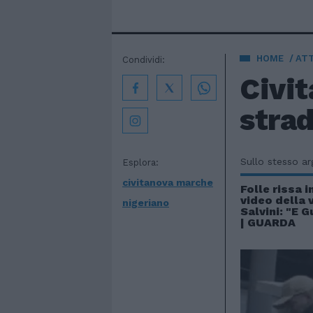
HOME
AT
Condividi:
Civit
stra
Sullo stesso a
Esplora:
civitanova marche
Folle rissa i
video della 
nigeriano
Salvini: "E G
| GUARDA