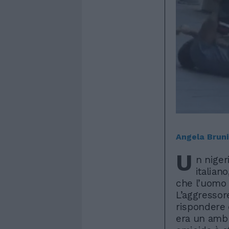
Angela Bruni
U
n niger
italian
che l’uomo 
L’aggressor
rispondere d
era un ambu