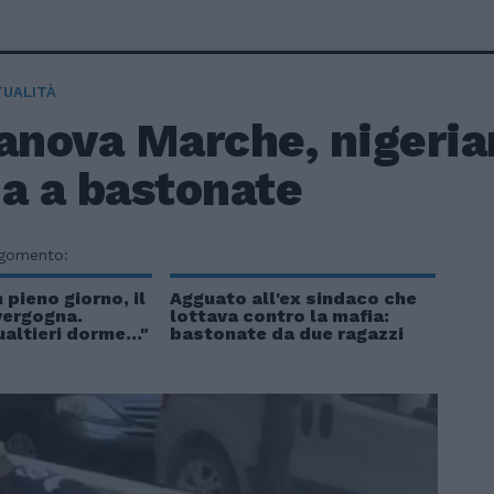
TUALITÀ
anova Marche, nigeria
da a bastonate
rgomento:
n pieno giorno, il
Agguato all'ex sindaco che
vergogna.
lottava contro la mafia:
ualtieri dorme..."
bastonate da due ragazzi