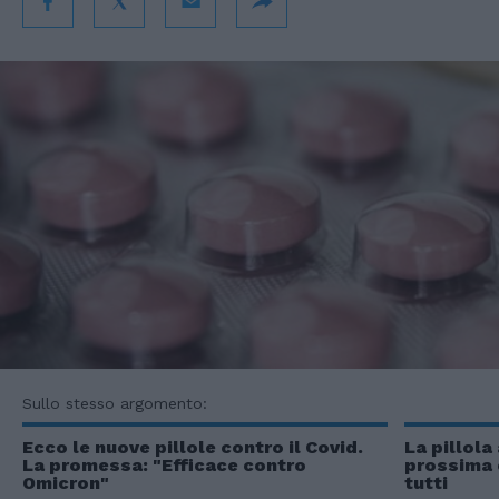
Sullo stesso argomento:
Ecco le nuove pillole contro il Covid.
La pillola
La promessa: "Efficace contro
prossima 
Omicron"
tutti