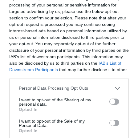
prima il governo nazionale e in particolare il
processing of your personal or sensitive information for
ministero dello Sviluppo Economico attivi un
targeted advertising by us, please use the below opt-out
tavolo tecnico e di confronto con le forze
section to confirm your selection. Please note that after your
opt-out request is processed you may continue seeing
sindacali, istituzionali e l’azienda, per fermare
interest-based ads based on personal information utilized by
il surreale piano di Pfizer di depotenziare il
us or personal information disclosed to third parties prior to
sito catanese ricorrendo persino a
your opt-out. You may separately opt-out of the further
inaccettabili licenziamenti di personale,
disclosure of your personal information by third parties on the
proprio mentre la stessa impresa ha assunto
IAB’s list of downstream participants. This information may
un fruttuoso ruolo centrale nel mondo con la
also be disclosed by us to third parties on the
IAB’s List of
produzione di miliardi di vaccini».
Downstream Participants
that may further disclose it to other
third parties.
Personal Data Processing Opt Outs
I want to opt-out of the Sharing of my
personal data.
Opted In
I want to opt-out of the Sale of my
Personal Data.
Opted In