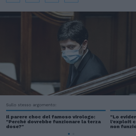
Sullo stesso argomento:
Il parere choc del famoso virologo:
"Lo eviden
"Perché dovrebbe funzionare la terza
l'exploit 
dose?"
non funzi