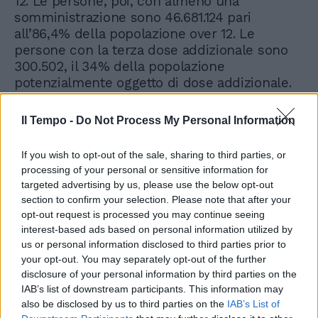
12. Le persone, poi, con almeno una
somministrazione sono 46.681.124 pari
all’86,4% della popolazione over 12. Le
persone con la terza dose addizionale sono
300.502, il 34% della popolazione
potenzialmente oggetto di dose addizionale.
Le persone oggetto di dose booster sono
1.558.608, il 30,38% della popolazione
Il Tempo -
Do Not Process My Personal Information
potenzialmente oggetto di dose booster che
ha ultimato il ciclo vaccinale da almeno sei
If you wish to opt-out of the sale, sharing to third parties, or
mesi.
processing of your personal or sensitive information for
targeted advertising by us, please use the below opt-out
section to confirm your selection. Please note that after your
opt-out request is processed you may continue seeing
interest-based ads based on personal information utilized by
us or personal information disclosed to third parties prior to
your opt-out. You may separately opt-out of the further
Il parere choc del famoso
disclosure of your personal information by third parties on the
virologo: "Perché dovrebbe
funzionare la terza dose?"
IAB’s list of downstream participants. This information may
also be disclosed by us to third parties on the
IAB’s List of