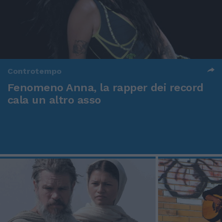
Controtempo
Fenomeno Anna, la rapper dei record
cala un altro asso