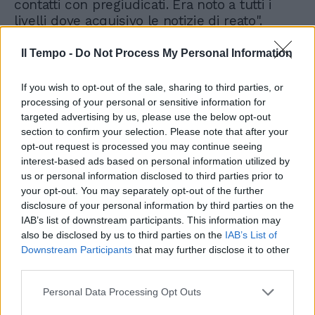
contatti con pregiudicati. Era noto a tutti i
livelli dove acquisivo le notizie di reato".
Il Tempo -
Do Not Process My Personal Information
Secca la smentita dell'Arma dei Carabinieri:
"L’appuntato Sc. Riccardo Casamassima,
ascoltato come teste in uno dei procedimenti
If you wish to opt-out of the sale, sharing to third parties, or
relativi al caso Cucchi, ha affermato, secondo
processing of your personal or sensitive information for
targeted advertising by us, please use the below opt-out
quanto riferito dalle agenzie di stampa, di
section to confirm your selection. Please note that after your
aver 'subito diversi trasferimenti e avviati
opt-out request is processed you may continue seeing
procedimenti disciplinari' per le rivelazioni
interest-based ads based on personal information utilized by
fatte sul caso Cucchi. Si tratta di affermazioni
us or personal information disclosed to third parties prior to
gravissime, peraltro rese sotto giuramento,
your opt-out. You may separately opt-out of the further
che il Comando Generale dell’Arma dei
disclosure of your personal information by third parties on the
Carabinieri respinge con assoluta fermezza".
IAB’s list of downstream participants. This information may
also be disclosed by us to third parties on the
IAB’s List of
Downstream Participants
that may further disclose it to other
third parties.
Personal Data Processing Opt Outs