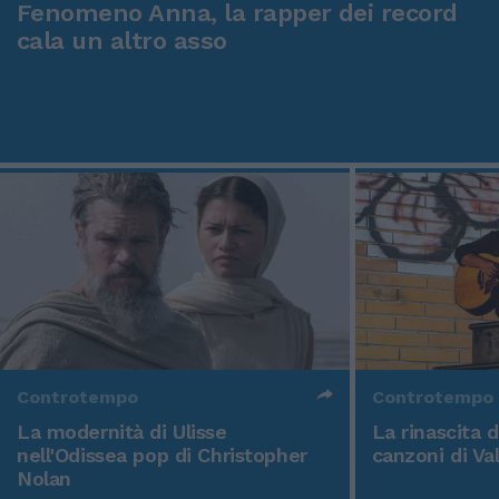
Fenomeno Anna, la rapper dei record
cala un altro asso
Controtempo
Controtempo
La modernità di Ulisse
La rinascita 
nell'Odissea pop di Christopher
canzoni di Va
Nolan