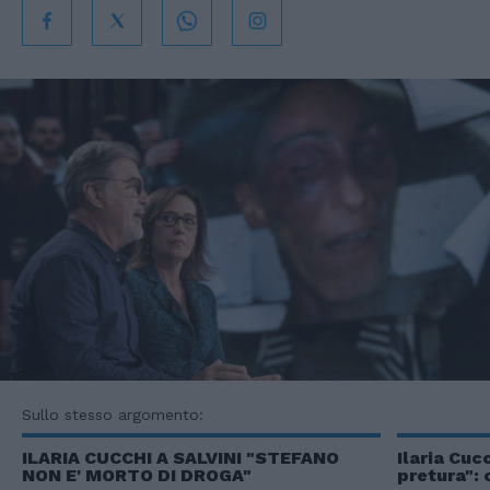
Sullo stesso argomento:
ILARIA CUCCHI A SALVINI "STEFANO
Ilaria Cuc
NON E' MORTO DI DROGA"
pretura":