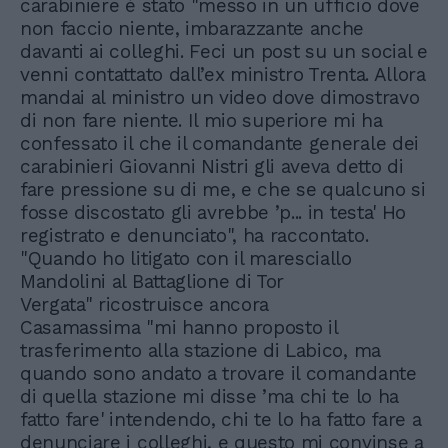
carabiniere è stato "messo in un ufficio dove
non faccio niente, imbarazzante anche
davanti ai colleghi. Feci un post su un social e
venni contattato dall’ex ministro Trenta. Allora
mandai al ministro un video dove dimostravo
di non fare niente. Il mio superiore mi ha
confessato il che il comandante generale dei
carabinieri Giovanni Nistri gli aveva detto di
fare pressione su di me, e che se qualcuno si
fosse discostato gli avrebbe ’p... in testa' Ho
registrato e denunciato", ha raccontato.
"Quando ho litigato con il maresciallo
Mandolini al Battaglione di Tor
Vergata" ricostruisce ancora
Casamassima "mi hanno proposto il
trasferimento alla stazione di Labico, ma
quando sono andato a trovare il comandante
di quella stazione mi disse ’ma chi te lo ha
fatto fare' intendendo, chi te lo ha fatto fare a
denunciare i colleghi, e questo mi convinse a