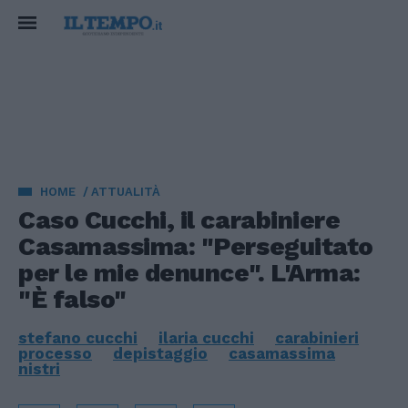
HOME
ATTUALITÀ
Caso Cucchi, il carabiniere
Casamassima: "Perseguitato
per le mie denunce". L'Arma:
"È falso"
stefano cucchi
ilaria cucchi
carabinieri
processo
depistaggio
casamassima
nistri