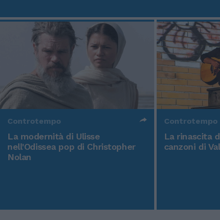
Controtempo
Controtempo
La modernità di Ulisse
La rinascita 
nell'Odissea pop di Christopher
canzoni di Va
Nolan