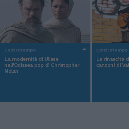
Controtempo
Controtempo
La modernità di Ulisse
La rinascita 
nell'Odissea pop di Christopher
canzoni di Va
Nolan