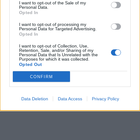
I want to opt-out of the Sale of my
Personal Data.
Opted In
00:00
01:16
I want to opt-out of processing my
Personal Data for Targeted Advertising.
Opted In
I want to opt-out of Collection, Use,
Leonardo Maria Del Vecchio dall'ex compagna
Retention, Sale, and/or Sharing of my
in ospedale. Le dichiarazioni ai giornalisti
Personal Data that Is Unrelated with the
Purposes for which it was collected.
Opted Out
CONFIRM
Data Deletion
Data Access
Privacy Policy