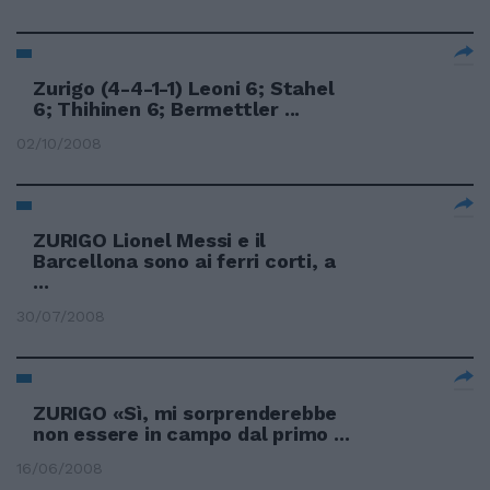
Zurigo (4-4-1-1) Leoni 6; Stahel
6; Thihinen 6; Bermettler ...
02/10/2008
ZURIGO Lionel Messi e il
Barcellona sono ai ferri corti, a
...
30/07/2008
ZURIGO «Sì, mi sorprenderebbe
non essere in campo dal primo ...
16/06/2008