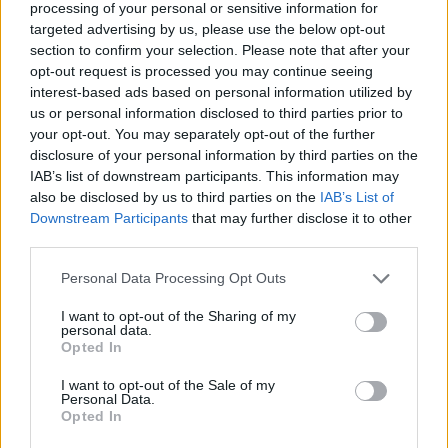
processing of your personal or sensitive information for
targeted advertising by us, please use the below opt-out
Bastano venti minuti della
section to confirm your selection. Please note that after your
ripresa per battere lo Zurigo e
opt-out request is processed you may continue seeing
restare aggrappati all'Europa.
interest-based ads based on personal information utilized by
us or personal information disclosed to third parties prior to
06/11/2011
your opt-out. You may separately opt-out of the further
disclosure of your personal information by third parties on the
IAB’s list of downstream participants. This information may
also be disclosed by us to third parties on the
IAB’s List of
Si decidono oggi a Zurigo i paesi
Downstream Participants
that may further disclose it to other
che ospiteranno i mondiali 2018
third parties.
e 2022
05/12/2010
Personal Data Processing Opt Outs
I want to opt-out of the Sharing of my
personal data.
Opted In
Zurigo (4-3-3) Leoni 6; Koch 6,
Barmettler 6, Thinen 6, Rochat
I want to opt-out of the Sale of my
Personal Data.
6; Okonkwo 6, Aegerter 7, Gajic
Opted In
7 (st 37' Margairaz sv); Djuric 6,5
(st 21' Lampi 6), Alphonse 6 ,