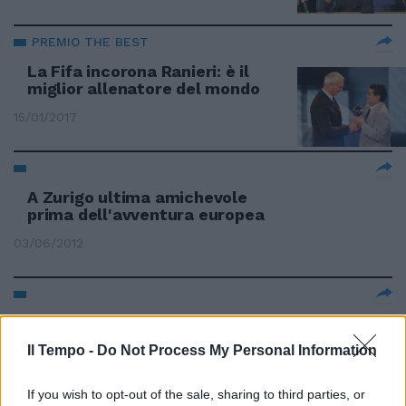
PREMIO THE BEST
La Fifa incorona Ranieri: è il
miglior allenatore del mondo
15/01/2017
A Zurigo ultima amichevole
prima dell'avventura europea
03/06/2012
«Non sprecheremo il regalo
dello Zurigo.
Il Tempo -
Do Not Process My Personal Information
18/12/2011
If you wish to opt-out of the sale, sharing to third parties, or