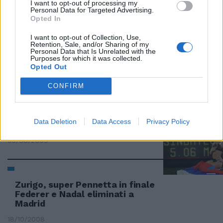
I want to opt-out of processing my
Nikci 6,5 (st.
Personal Data for Targeted Advertising.
Opted In
13/12/2009
I want to opt-out of Collection, Use,
Retention, Sale, and/or Sharing of my
Personal Data that Is Unrelated with the
Purposes for which it was collected.
Profondo rossonero
Opted Out
01/10/2009
CONFIRM
Data Deletion
Data Access
Privacy Policy
la Zarina è tornata
30/08/2009
Zurigo, super Pennetta in finale
Federer e Nadal eliminati a
Madrid
18/10/2008