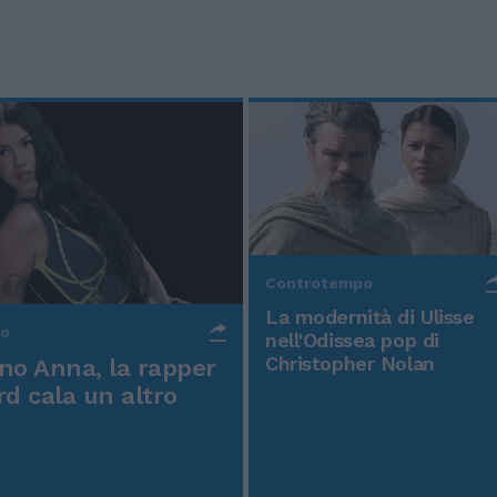
Controtempo
La modernità di Ulisse
po
nell'Odissea pop di
Christopher Nolan
o Anna, la rapper
rd cala un altro