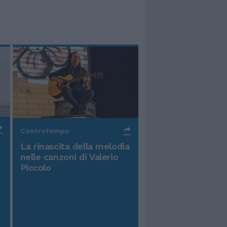
Controtempo
La rinascita della melodia
nelle canzoni di Valerio
Piccolo