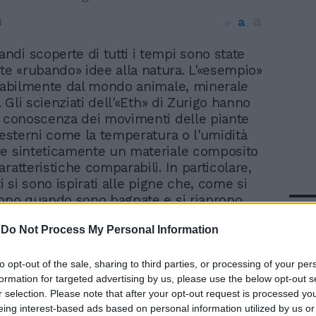
a
a
3
a
andi scoperte di tutti i tempi sono state
ate «rubando» idee alla natura. L'«esempio»
riabilmente dal mondo animale, minerale
e. Gli scienziati dell'«Eth» di Zurigo hanno
a conoscenza dei movimenti delle piante
i esterni come la temperatura o l'umidità
e sinteticamente un materiale composito
ratteristiche comparabili. In particolare,
ti si sono ispirati alle pigne che, come si
dono quando sono bagnate e si riaprono
In 
ciutte. Gli studiosi hanno iniziato a
-
Do Not Process My Personal Information
 materiale che si muove in modo simile
rio aggiungendo piastrine di ossido di
ltrafine a una base di gelatina, e versando
to opt-out of the sale, sharing to third parties, or processing of your per
stampi quadrati. La superficie delle
formation for targeted advertising by us, please use the below opt-out s
r selection. Please note that after your opt-out request is processed y
 ossido di alluminio è stata pre-rivestita
eing interest-based ads based on personal information utilized by us or
ticelle di ossido di ferro per renderle