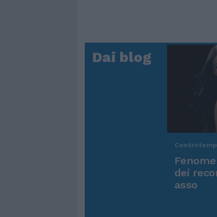
Dai blog
Controtem
Fenomen
dei reco
asso