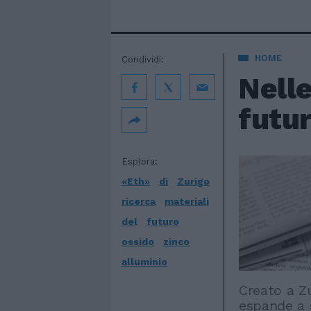
HOME
Condividi:
Nelle
futu
Esplora:
«Eth»
di
Zurigo
ricerca
materiali
del
futuro
ossido
zinco
alluminio
Creato a Z
espande a 