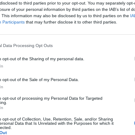
disclosed to third parties prior to your opt-out. You may separately opt-
 In questo modo, i ricercatori hanno
losure of your personal information by third parties on the IAB’s list of
 piastrine nella direzione desiderata,
. This information may also be disclosed by us to third parties on the
IA
 un flebile campo magnetico rotante. Gli
Participants
that may further disclose it to other third parties.
anno poi tagliato questo materiale in
ppio strato: a seconda della direzione in
Le
te tagliate queste strisce rispetto alla
da
l Data Processing Opt Outs
gli elementi rigidi nei pezzi di gelatina, le
Rudy Giuliani a Come States?
Le
iegavano o si attorcigliavano in modo
Trump, Meloni e la strategia
o opt-out of the Sharing of my personal data.
americana
o l'influenza dell'umidita.
In
o opt-out of the Sale of my Personal Data.
In
to opt-out of processing my Personal Data for Targeted
ing.
In
o opt-out of Collection, Use, Retention, Sale, and/or Sharing
ersonal Data that Is Unrelated with the Purposes for which it
lected.
Out