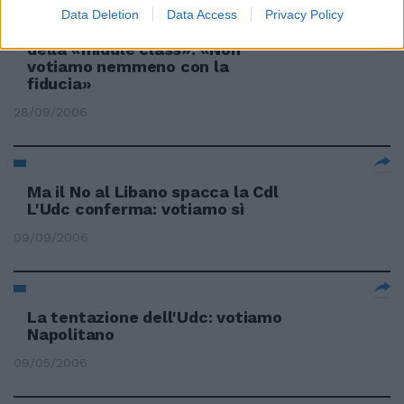
Data Deletion
Data Access
Privacy Policy
Udeur e Margherita in difesa
della «middle class»: «Non
votiamo nemmeno con la
fiducia»
28/09/2006
Ma il No al Libano spacca la Cdl
L'Udc conferma: votiamo sì
09/09/2006
La tentazione dell'Udc: votiamo
Napolitano
09/05/2006