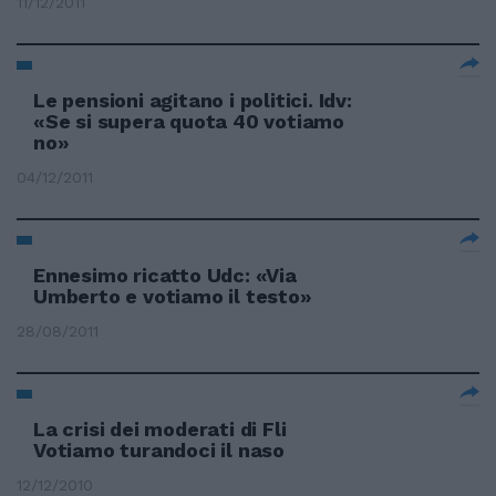
11/12/2011
Le pensioni agitano i politici. Idv:
«Se si supera quota 40 votiamo
no»
04/12/2011
Ennesimo ricatto Udc: «Via
Umberto e votiamo il testo»
28/08/2011
La crisi dei moderati di Fli
Votiamo turandoci il naso
12/12/2010