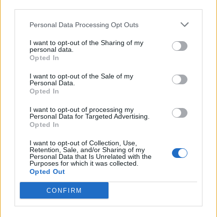
third parties.
La Cdl compatta: così non lo
Personal Data Processing Opt Outs
votiamo
I want to opt-out of the Sharing of my
05/11/2007
personal data.
Opted In
I want to opt-out of the Sale of my
Personal Data.
Rifondazione «Non votiamo il
Opted In
protocollo sul welfare»
I want to opt-out of processing my
04/10/2007
Personal Data for Targeted Advertising.
Opted In
I want to opt-out of Collection, Use,
Retention, Sale, and/or Sharing of my
Da Forza Italia appello a
Personal Data that Is Unrelated with the
Purposes for which it was collected.
Berlusconi: «Troppi pericoli, non
Opted Out
votiamo la missione»
CONFIRM
22/03/2007