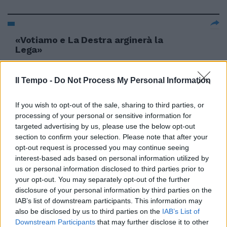
«Votiamo e La Destra arginerà la
Lega»
12/09/2010
Il Tempo -
Do Not Process My Personal Information
If you wish to opt-out of the sale, sharing to third parties, or
«Non votiamo le Province è il
processing of your personal or sensitive information for
primo passo per abolirle»
targeted advertising by us, please use the below opt-out
07/06/2009
section to confirm your selection. Please note that after your
opt-out request is processed you may continue seeing
interest-based ads based on personal information utilized by
us or personal information disclosed to third parties prior to
your opt-out. You may separately opt-out of the further
Alfano: «Al Senato votiamo sì
alla mozione dell'Udc»
disclosure of your personal information by third parties on the
IAB’s list of downstream participants. This information may
31/01/2009
also be disclosed by us to third parties on the
IAB’s List of
Downstream Participants
that may further disclose it to other