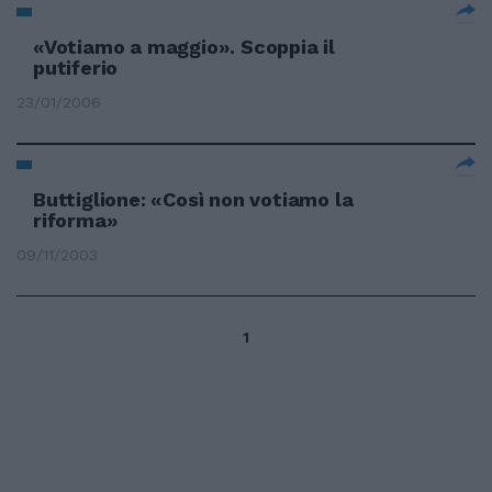
«Votiamo a maggio». Scoppia il
putiferio
23/01/2006
Buttiglione: «Così non votiamo la
riforma»
09/11/2003
1