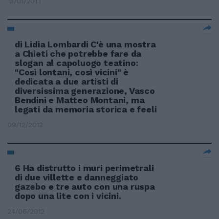
13/01/2013
di Lidia Lombardi C'è una mostra
a Chieti che potrebbe fare da
slogan al capoluogo teatino:
"Così lontani, così vicini" è
dedicata a due artisti di
diversissima generazione, Vasco
Bendini e Matteo Montani, ma
legati da memoria storica e feeli
09/12/2012
6 Ha distrutto i muri perimetrali
di due villette e danneggiato
gazebo e tre auto con una ruspa
dopo una lite con i vicini.
24/06/2012