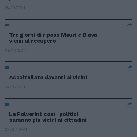
16/10/2011
Tre giorni di riposo Mauri e Biava
vicini al recupero
09/10/2011
Accoltellato davanti ai vicini
24/07/2011
La Polverini: così i politici
saranno più vicini ai cittadini
03/07/2011