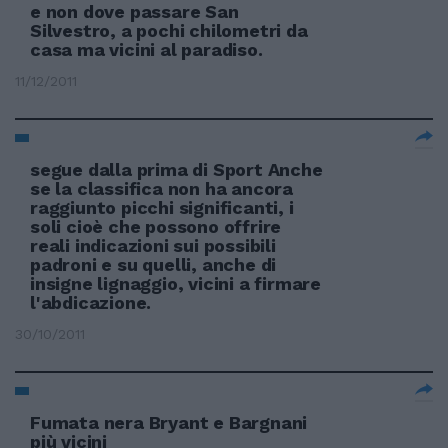
e non dove passare San
Silvestro, a pochi chilometri da
casa ma vicini al paradiso.
11/12/2011
segue dalla prima di Sport Anche
se la classifica non ha ancora
raggiunto picchi significanti, i
soli cioè che possono offrire
reali indicazioni sui possibili
padroni e su quelli, anche di
insigne lignaggio, vicini a firmare
l'abdicazione.
30/10/2011
Fumata nera Bryant e Bargnani
più vicini