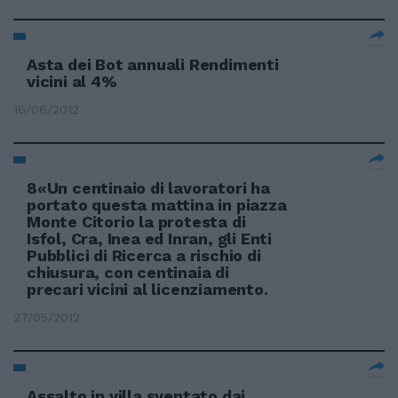
Asta dei Bot annuali Rendimenti
vicini al 4%
16/06/2012
8«Un centinaio di lavoratori ha
portato questa mattina in piazza
Monte Citorio la protesta di
Isfol, Cra, Inea ed Inran, gli Enti
Pubblici di Ricerca a rischio di
chiusura, con centinaia di
precari vicini al licenziamento.
27/05/2012
Assalto in villa sventato dai