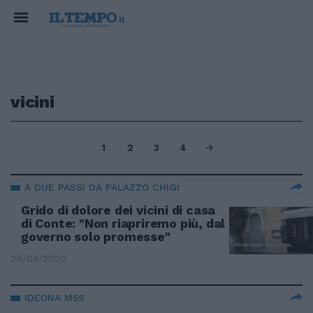
vicini
1
2
3
4
A DUE PASSI DA PALAZZO CHIGI
Grido di dolore dei vicini di casa
di Conte: "Non riapriremo più, dal
governo solo promesse"
29/04/2020
IDEONA M5S