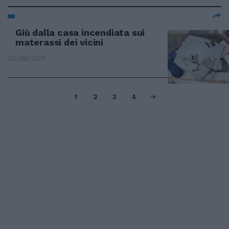
Giù dalla casa incendiata sui
materassi dei vicini
05/06/2011
1
2
3
4