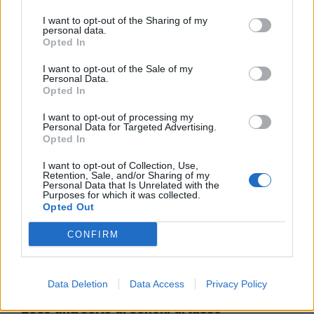
15/01/2012
I want to opt-out of the Sharing of my
personal data.
Opted In
I want to opt-out of the Sale of my
Pup più vicini ai palazzi
Personal Data.
interessati
Opted In
11/12/2011
I want to opt-out of processing my
Personal Data for Targeted Advertising.
Opted In
I want to opt-out of Collection, Use,
Trattativa a oltranza vicini
Retention, Sale, and/or Sharing of my
all'accordo sul contratto unico
Personal Data that Is Unrelated with the
Purposes for which it was collected.
11/12/2011
Opted Out
CONFIRM
di Stefania Monaco Siete
romani? Per il fine anno non
Data Deletion
Data Access
Privacy Policy
avete inviti o obblighi familiari?
Ecco una serie di cenoni di lusso