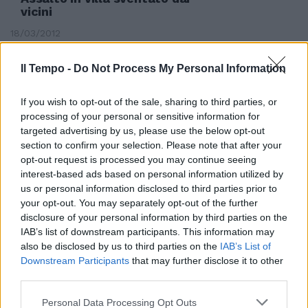
vicini
18/03/2012
Il Tempo -
Do Not Process My Personal Information
«Ora siamo meno vicini al
If you wish to opt-out of the sale, sharing to third parties, or
baratro».
processing of your personal or sensitive information for
26/02/2012
targeted advertising by us, please use the below opt-out
section to confirm your selection. Please note that after your
opt-out request is processed you may continue seeing
interest-based ads based on personal information utilized by
Pd e Pdl più vicini sulla legge
us or personal information disclosed to third parties prior to
elettorale
your opt-out. You may separately opt-out of the further
disclosure of your personal information by third parties on the
29/01/2012
IAB’s list of downstream participants. This information may
also be disclosed by us to third parties on the
IAB’s List of
Downstream Participants
that may further disclose it to other
third parties.
di Carlo Antini Occidente e Cina
sono sempre più vicini.
Personal Data Processing Opt Outs