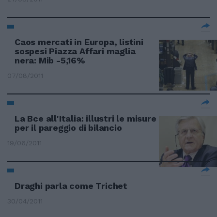
Caos mercati in Europa, listini
sospesi Piazza Affari maglia
nera: Mib -5,16%
07/08/2011
La Bce all'Italia: illustri le misure
per il pareggio di bilancio
19/06/2011
Draghi parla come Trichet
30/04/2011