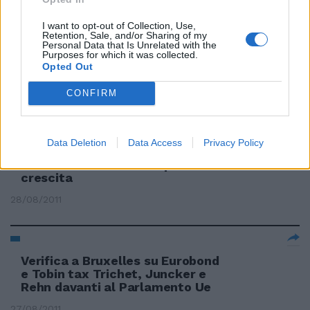
04/09/2011
I want to opt-out of Collection, Use,
Retention, Sale, and/or Sharing of my
Personal Data that Is Unrelated with the
Purposes for which it was collected.
Opted Out
Ue, timori per la manovra
italiana
CONFIRM
04/09/2011
Data Deletion
Data Access
Privacy Policy
Trichet: subito riforme per la
crescita
28/08/2011
Verifica a Bruxelles su Eurobond
e Tobin tax Trichet, Juncker e
Rehn davanti al Parlamento Ue
27/08/2011