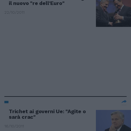
il nuovo "re dell'Euro"
22/10/2011
Trichet ai governi Ue: "Agite o
sarà crac"
16/10/2011