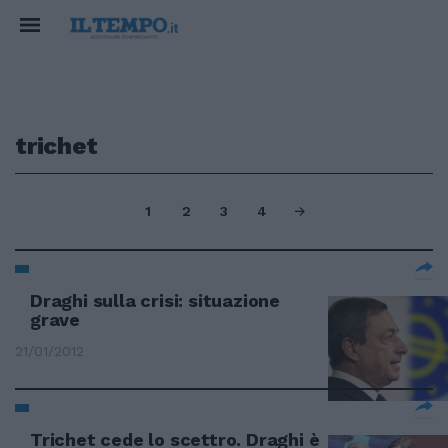
trichet
1
2
3
4
Draghi sulla crisi: situazione
grave
21/01/2012
Trichet cede lo scettro. Draghi è