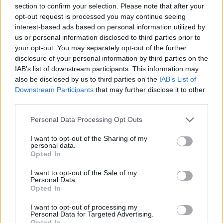
La Bce rivede al ribasso le stime
section to confirm your selection. Please note that after your
della crescita europea
opt-out request is processed you may continue seeing
interest-based ads based on personal information utilized by
11/09/2011
us or personal information disclosed to third parties prior to
your opt-out. You may separately opt-out of the further
disclosure of your personal information by third parties on the
IAB’s list of downstream participants. This information may
Francoforte non è infallibile
also be disclosed by us to third parties on the
IAB’s List of
Downstream Participants
that may further disclose it to other
11/09/2011
third parties.
Personal Data Processing Opt Outs
Trichet: Stark si è dimesso per
I want to opt-out of the Sharing of my
motivi personali
personal data.
Opted In
11/09/2011
I want to opt-out of the Sale of my
Personal Data.
Opted In
Trichet incalza: rispettate gli
I want to opt-out of processing my
obiettivi o niente aiuti
Personal Data for Targeted Advertising.
Opted In