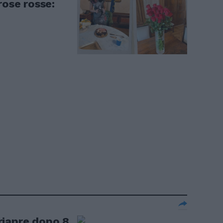
rose rosse:
riapre dopo 8