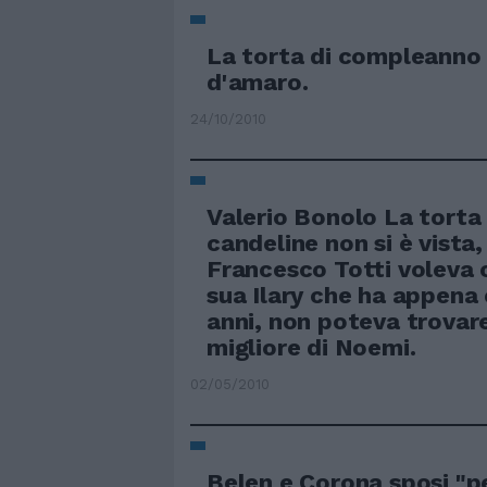
La torta di compleanno
d'amaro.
24/10/2010
Valerio Bonolo La torta
candeline non si è vista
Francesco Totti voleva 
sua Ilary che ha appena
anni, non poteva trovare
migliore di Noemi.
02/05/2010
Belen e Corona sposi "pe