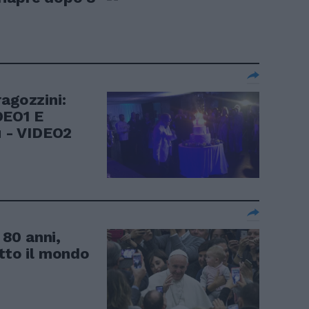
agozzini:
DEO1 E
u - VIDEO2
80 anni,
utto il mondo