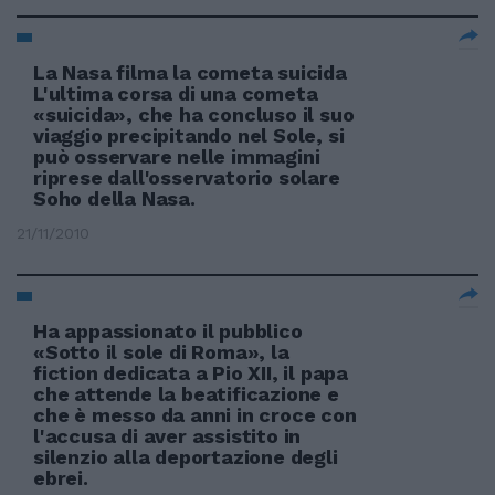
La Nasa filma la cometa suicida
L'ultima corsa di una cometa
«suicida», che ha concluso il suo
viaggio precipitando nel Sole, si
può osservare nelle immagini
riprese dall'osservatorio solare
Soho della Nasa.
21/11/2010
Ha appassionato il pubblico
«Sotto il sole di Roma», la
fiction dedicata a Pio XII, il papa
che attende la beatificazione e
che è messo da anni in croce con
l'accusa di aver assistito in
silenzio alla deportazione degli
ebrei.