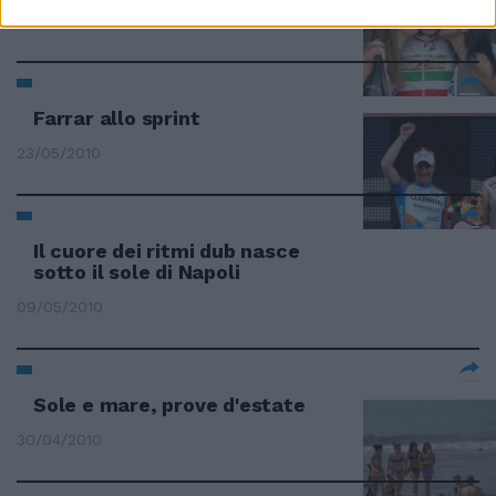
23/05/2010
Farrar allo sprint
23/05/2010
Il cuore dei ritmi dub nasce
sotto il sole di Napoli
09/05/2010
Sole e mare, prove d'estate
30/04/2010