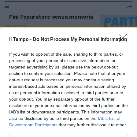
Fini l'epuratore senza memoria
01/08/2010
Il Tempo -
Do Not Process My Personal Information
Damiana Verucci Quello che più
If you wish to opt-out of the sale, sharing to third parties, or
temevano i commercianti
processing of your personal or sensitive information for
romani, dopo una stagione non
targeted advertising by us, please use the below opt-out
certo positiva per le vendite, era
section to confirm your selection. Please note that after your
il caldo afoso di questo
opt-out request is processed you may continue seeing
weekend, nemico numero uno
interest-based ads based on personal information utilized by
delle passeggiate sotto al sole a
us or personal information disclosed to third parties prior to
caccia di saldi.
your opt-out. You may separately opt-out of the further
04/07/2010
disclosure of your personal information by third parties on the
IAB’s list of downstream participants. This information may
also be disclosed by us to third parties on the
IAB’s List of
Downstream Participants
that may further disclose it to other
Una vasca salverà Piana del Sole
third parties.