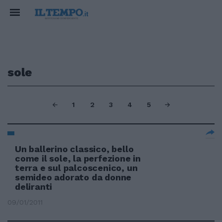
sole
1
2
3
4
5
Un ballerino classico, bello
come il sole, la perfezione in
terra e sul palcoscenico, un
semideo adorato da donne
deliranti
09/01/2011