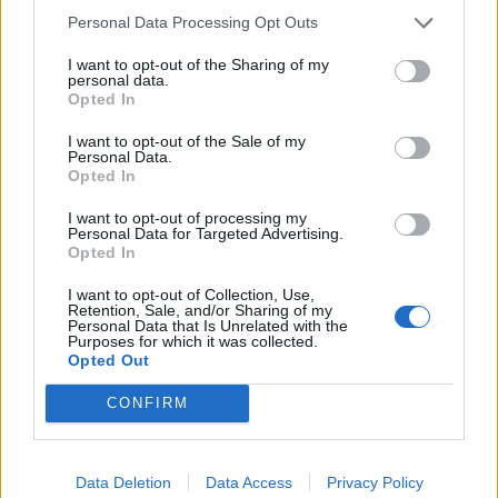
20/06/2010
Personal Data Processing Opt Outs
I want to opt-out of the Sharing of my
personal data.
Opted In
Cosimo Bove Chi da Roma voleva
approfittare dell'arrivo di
I want to opt-out of the Sale of my
temperature tropicali e di un
Personal Data.
sole finalmente meno timido
Opted In
resterà deluso.
I want to opt-out of processing my
13/06/2010
Personal Data for Targeted Advertising.
Opted In
I want to opt-out of Collection, Use,
Retention, Sale, and/or Sharing of my
Personal Data that Is Unrelated with the
Il sole di Roy Paci al
Purposes for which it was collected.
PalaCesaroni
Opted Out
05/06/2010
CONFIRM
Successo tricolore
Data Deletion
Data Access
Privacy Policy