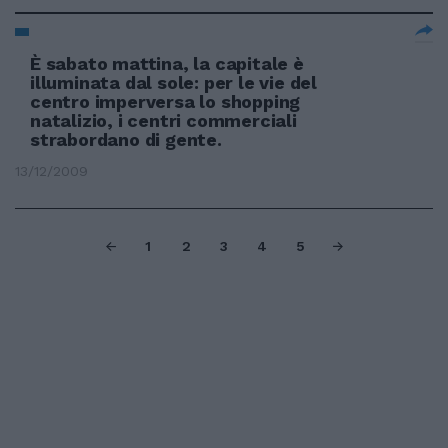
È sabato mattina, la capitale è
illuminata dal sole: per le vie del
centro imperversa lo shopping
natalizio, i centri commerciali
strabordano di gente.
13/12/2009
1
2
3
4
5