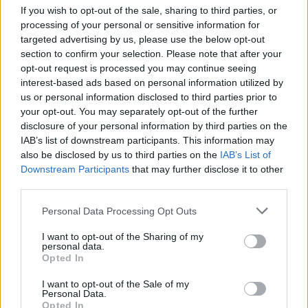
If you wish to opt-out of the sale, sharing to third parties, or
processing of your personal or sensitive information for
targeted advertising by us, please use the below opt-out
section to confirm your selection. Please note that after your
La «voce da capo» è
opt-out request is processed you may continue seeing
fondamentale per fare carriera
interest-based ads based on personal information utilized by
19/05/2013
us or personal information disclosed to third parties prior to
your opt-out. You may separately opt-out of the further
disclosure of your personal information by third parties on the
IAB’s list of downstream participants. This information may
7Missione Natura, il programma
also be disclosed by us to third parties on the
IAB’s List of
di divulgazione scientifica di La7,
Downstream Participants
that may further disclose it to other
e il Bioparco hanno unito le forze
third parties.
per dare vita all'iniziativa Adotta
il cucciolo di lemure, per la
Personal Data Processing Opt Outs
salvaguardia di queste
proscimmie a rischio estinzione.
I want to opt-out of the Sharing of my
personal data.
06/05/2012
Opted In
I want to opt-out of the Sale of my
Personal Data.
Opted In