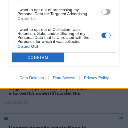
Dina D'Isa Lo stato della ricerca
scientifica in Italia preoccupa
I want to opt-out of processing my
ormai da anni.
Personal Data for Targeted Advertising.
Opted In
05/02/2012
I want to opt-out of Collection, Use,
Retention, Sale, and/or Sharing of my
Personal Data that Is Unrelated with the
Purposes for which it was collected.
Opted Out
I rullini sviluppati la notte stessa
dalla Scientifica
CONFIRM
30/01/2011
Data Deletion
Data Access
Privacy Policy
Cogne, «Il processo imperfetto»
e la verità scientifica dei Ris
26/09/2009
L'anima gemella esiste Ecco la