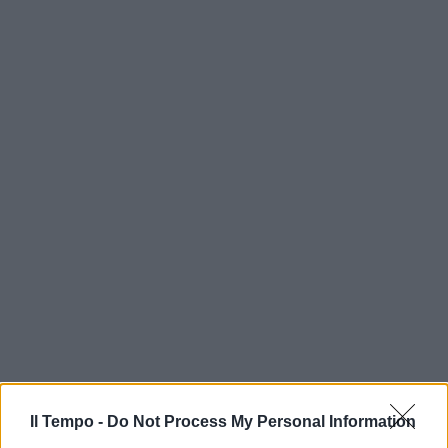
Il Tempo -
Do Not Process My Personal Information
In evidenza