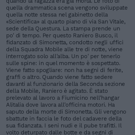
quando la ragazza era già morta. Le foto di
quella drammatica scena vengono sviluppate
quella notte stessa nel gabinetto della
«Scientifica» al quarto piano di via San Vitale,
sede della Questura. La stampa prende un
po' di tempo. Per questo Raniero Busco, il
fidanzato di Simonetta, condotto negli uffici
della Squadra Mobile alle tre di notte, viene
interrogato solo all'alba. Un po' per tenerlo
sulle spine: in quel momento è sospettato.
Viene fatto spogliare: non ha segni di ferite,
graffi o altro. Quando viene fatto sedere
davanti al funzionario della Seconda sezione
della Mobile, Raniero è agitato. È stato
prelevato al lavoro a Fiumicino nell'hangar
Alitalia dove lavora all'officina motori. Ha
saputo della morte di Simonetta. Gli vengono
sbattute in faccia le foto del cadavere della
sua fidanzata. I seni nudi e il pube trafitti. Il
volto deturpato dalle botte e da segni di