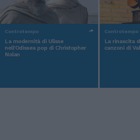
Controtempo
Controtempo
La modernità di Ulisse
La rinascita 
nell'Odissea pop di Christopher
canzoni di Va
Nolan