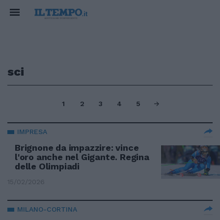
sci
1
2
3
4
5
IMPRESA
Brignone da impazzire: vince
l'oro anche nel Gigante. Regina
delle Olimpiadi
15/02/2026
MILANO-CORTINA