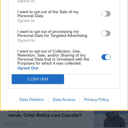
Opted In
IN VACANZA
I want to opt-out of the Sale of my
Personal Data.
"Tutto questo mi è mancato".
Opted In
Chi è il campione sulle piste da
sci
I want to opt-out of processing my
Personal Data for Targeted Advertising.
26/12/2023
Opted In
I want to opt-out of Collection, Use,
AUTUNNO
Retention, Sale, and/or Sharing of my
Personal Data that Is Unrelated with the
Purposes for which it was collected.
Meteo, come sarà novembre.
Opted Out
Giuliacci: cosa dice agli amanti
dello sci
CONFIRM
29/10/2023
Data Deletion
Data Access
Privacy Policy
GOSSIP
Lory Del Santo pizzicata sulla
neve. Crisi finita con Cucolo?
06/03/2023