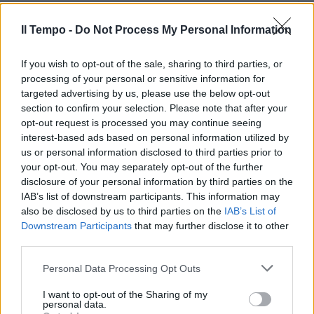
TRAGEDIA
Niente da fare per Matilde
Il Tempo -
Do Not Process My Personal Information
Lorenzi: la stellina dello sci è
morta dopo la caduta
If you wish to opt-out of the sale, sharing to third parties, or
29/10/2024
processing of your personal or sensitive information for
targeted advertising by us, please use the below opt-out
section to confirm your selection. Please note that after your
GIOVANE ATLETA
opt-out request is processed you may continue seeing
interest-based ads based on personal information utilized by
Grave incidente sugli sci per
Matilde Lorenzi: ore d'ansia per
us or personal information disclosed to third parties prior to
la promessa azzurra
your opt-out. You may separately opt-out of the further
disclosure of your personal information by third parties on the
28/10/2024
IAB’s list of downstream participants. This information may
also be disclosed by us to third parties on the
IAB’s List of
Downstream Participants
that may further disclose it to other
PROGRAMMA INTENSO
third parties.
“Grande sacrificio”. La
campionessa sul palco del
Personal Data Processing Opt Outs
Festival: il sogno coronato
I want to opt-out of the Sharing of my
06/02/2024
personal data.