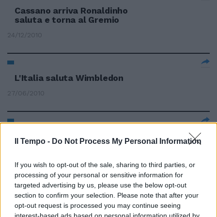
Cassano arriva Ronaldinho
saluta e torna al Gremio
24/12/2010
L'Italia saluta Wimbledon
27/06/2010
Francia adieu
Il Tempo -
Do Not Process My Personal Information
20/06/2010
If you wish to opt-out of the sale, sharing to third parties, or
processing of your personal or sensitive information for
targeted advertising by us, please use the below opt-out
Valentino sta bene
section to confirm your selection. Please note that after your
opt-out request is processed you may continue seeing
13/06/2010
interest-based ads based on personal information utilized by