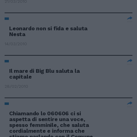
21/03/2010
Leonardo non si fida e saluta
Nesta
14/03/2010
Il mare di Big Blu saluta la
capitale
28/02/2010
Chiamando lo 060606 ci si
aspetta di sentire una voce,
spesso femminile, che saluta
cordialmente e informa che
stiamo parlando con il Comune