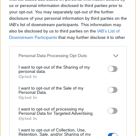
us or personal information disclosed to third parties prior to
your opt-out. You may separately opt-out of the further
disclosure of your personal information by third parties on the
Maria Marconi saluta i campioni
IAB’s list of downstream participants. This information may
del futuro della Lazio nuoto
also be disclosed by us to third parties on the
IAB’s List of
Downstream Participants
that may further disclose it to other
13/06/2010
third parties.
Personal Data Processing Opt Outs
Prandelli saluta Firenze
I want to opt-out of the Sharing of my
personal data.
06/06/2010
Opted In
I want to opt-out of the Sale of my
Personal Data.
Opted In
Pennetta saluta il Roland Garros
I want to opt-out of processing my
31/05/2010
Personal Data for Targeted Advertising.
Opted In
I want to opt-out of Collection, Use,
Retention, Sale, and/or Sharing of my