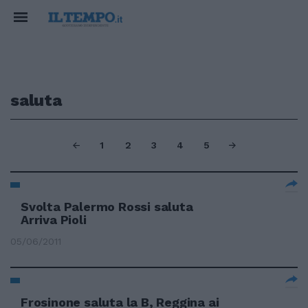
saluta
1
2
3
4
5
Svolta Palermo Rossi saluta
Arriva Pioli
05/06/2011
Frosinone saluta la B, Reggina ai