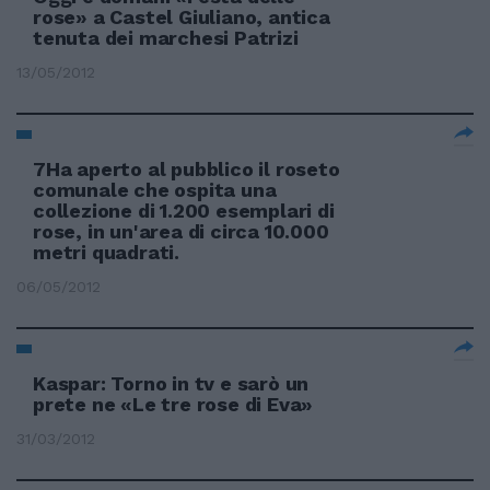
rose» a Castel Giuliano, antica
tenuta dei marchesi Patrizi
13/05/2012
7Ha aperto al pubblico il roseto
comunale che ospita una
collezione di 1.200 esemplari di
rose, in un'area di circa 10.000
metri quadrati.
06/05/2012
Kaspar: Torno in tv e sarò un
prete ne «Le tre rose di Eva»
31/03/2012