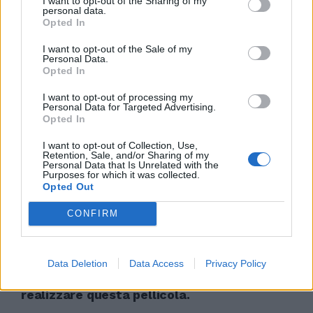
I want to opt-out of the Sharing of my
Rose non ha soldi ma una grande
personal data.
ambizione: lasciare la provincia
Opted In
americana per vivere a Los
Angeles.
I want to opt-out of the Sale of my
Personal Data.
13/02/2011
Opted In
I want to opt-out of processing my
Personal Data for Targeted Advertising.
Opted In
L'acqua di rose del Re Bomba
I want to opt-out of Collection, Use,
06/02/2011
Retention, Sale, and/or Sharing of my
Personal Data that Is Unrelated with the
Purposes for which it was collected.
Opted Out
Il film «Vento di primavera, con
CONFIRM
Jean Reno e Melanie Laurent (da
giovedì al cinema), è diretto da
Rose Bosch che ha raccontato la
Data Deletion
Data Access
Privacy Policy
sua esperienza personale, tanto
forte da convincerla poi a
realizzare questa pellicola.