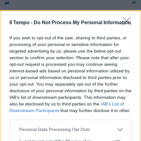
La Capitale presenta le sue rose
Il Tempo -
Do Not Process My Personal Information
29/05/2011
If you wish to opt-out of the sale, sharing to third parties, or
processing of your personal or sensitive information for
Con rose e orchidee il tour dei
targeted advertising by us, please use the below opt-out
profumi
section to confirm your selection. Please note that after your
opt-out request is processed you may continue seeing
29/05/2011
interest-based ads based on personal information utilized by
us or personal information disclosed to third parties prior to
your opt-out. You may separately opt-out of the further
disclosure of your personal information by third parties on the
La regina delle rose ha i petali
IAB’s list of downstream participants. This information may
francesi
also be disclosed by us to third parties on the
IAB’s List of
Downstream Participants
that may further disclose it to other
22/05/2011
third parties.
Personal Data Processing Opt Outs
Musical Burlesque ** e mezzo Ali