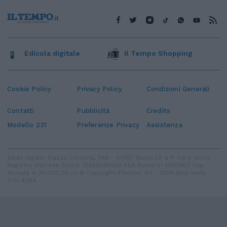
Edicola digitale
Il Tempo Shopping
Cookie Policy
Privacy Policy
Condizioni Generali
Contatti
Pubblicità
Credits
Modello 231
Preferenze Privacy
Assistenza
Sede legale: Piazza Colonna, 366 - 00187 Roma CF e P. Iva e Iscriz.
Registro Imprese Roma: 13486391009 REA Roma n° 1450962 Cap.
Sociale € 25.000,00 i.v. © Copyright IlTempo. Srl - ISSN (sito web):
1721-4084
TORNA SU